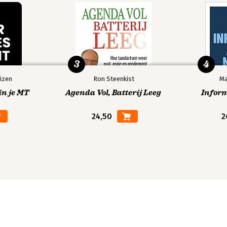
3
4
izen
Ron Steenkist
Ma
in je MT
Agenda Vol, Batterij Leeg
Infor
24,50
2