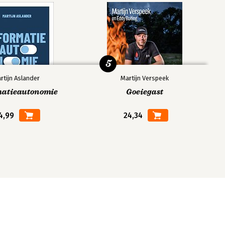
5
rtijn Aslander
Martijn Verspeek
matieautonomie
Goeiegast
4,99
24,34