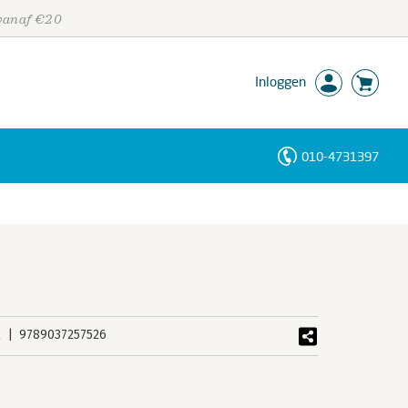
 vanaf €20
Inloggen
010-4731397
Personen
Trefwoorden
k
9789037257526