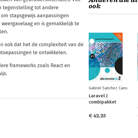
Anderen die di
ook
 tegenstelling tot andere
n om stapsgewijs aanpassingen
de weergavelaag en is gemakkelijk te
ten.
n ook dat het de complexiteit van de
toepassingen te ontwikkelen.
ndere frameworks zoals React en
ijs.
Gabriel Sanchez Cano
Laravel |
combipakket
€ 42,25