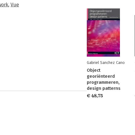
work
,
Vue
Gabriel Sanchez Cano
Object
georiënteerd
programmeren,
design patterns
€ 48,75