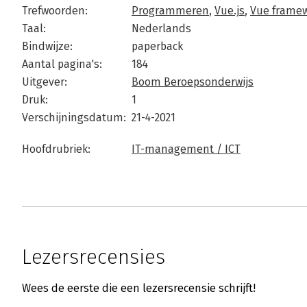
Trefwoorden:
Programmeren
,
Vue.js
,
Vue frame
Taal:
Nederlands
Bindwijze:
paperback
Aantal pagina's:
184
Uitgever:
Boom Beroepsonderwijs
Druk:
1
Verschijningsdatum:
21-4-2021
Hoofdrubriek:
IT-management / ICT
Lezersrecensies
Wees de eerste die een lezersrecensie schrijft!