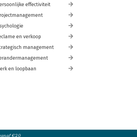
ersoonlijke effectiviteit
rojectmanagement
sychologie
eclame en verkoop
trategisch management
erandermanagement
erk en loopbaan
 vanaf €20