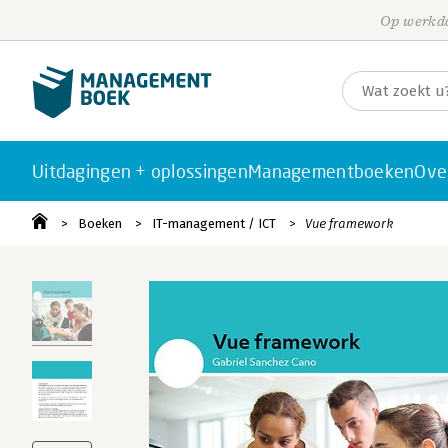
Op werkda
Uitdagingen + oplossingen
Managementboeken
Ove
Boeken
IT-management / ICT
Vue framework