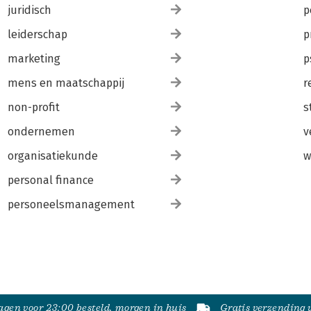
juridisch
p
leiderschap
p
marketing
p
mens en maatschappij
r
non-profit
s
ondernemen
v
organisatiekunde
w
personal finance
personeelsmanagement
gen voor 23:00 besteld, morgen in huis
Gratis verzending