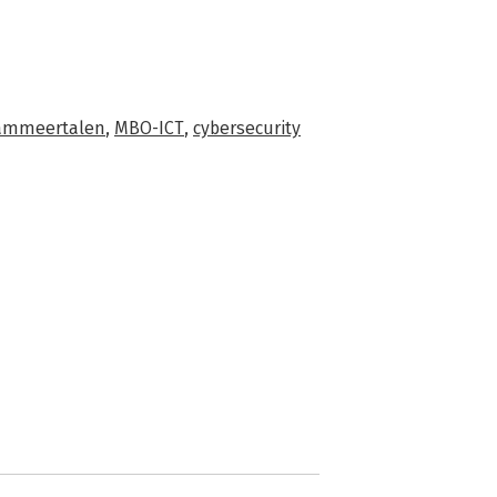
ammeertalen
,
MBO-ICT
,
cybersecurity