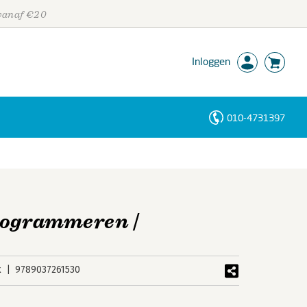
 vanaf €20
Inloggen
010-4731397
Personen
Trefwoorden
rogrammeren |
k
9789037261530