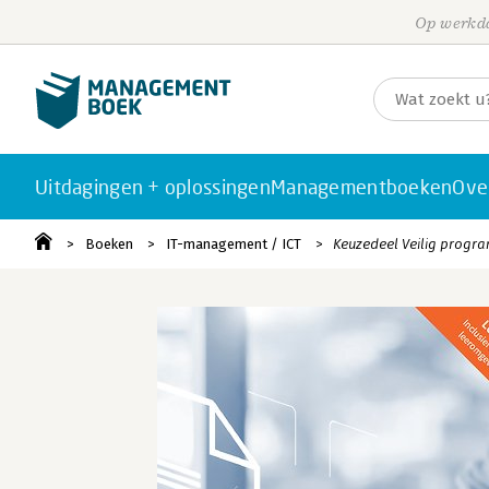
Op werkda
Uitdagingen + oplossingen
Managementboeken
Ove
Boeken
IT-management / ICT
Keuzedeel Veilig progr