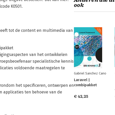
Anderen die di
ook
code K0501.
 geeft tot de content en multimedia van
ipakket
ligingsaspecten van het ontwikkelen
roepsbeoefenaar specialistische kennis
licaties voldoende maatregelen te
Gabriel Sanchez Cano
Laravel |
combipakket
rondom het specificeren, ontwerpen en
n applicaties ten behoeve van de
€ 42,25