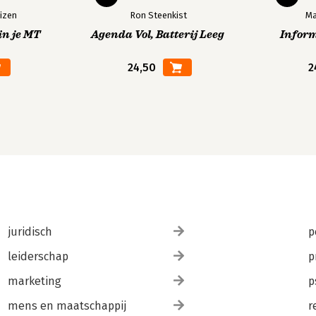
izen
Ron Steenkist
Ma
in je MT
Agenda Vol, Batterij Leeg
Infor
24,50
2
juridisch
p
leiderschap
p
marketing
p
mens en maatschappij
r