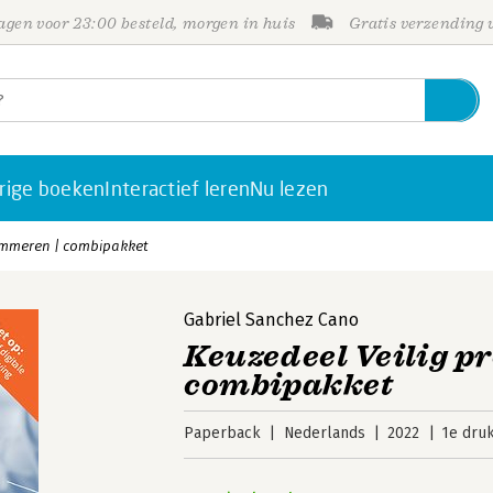
gen voor 23:00 besteld, morgen in huis
Gratis verzending
rige boeken
Interactief leren
Nu lezen
ammeren | combipakket
Gabriel Sanchez Cano
Keuzedeel Veilig p
combipakket
Paperback
Nederlands
2022
1e dru