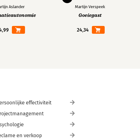
rtijn Aslander
Martijn Verspeek
matieautonomie
Goeiegast
4,99
24,34
ersoonlijke effectiviteit
rojectmanagement
sychologie
eclame en verkoop