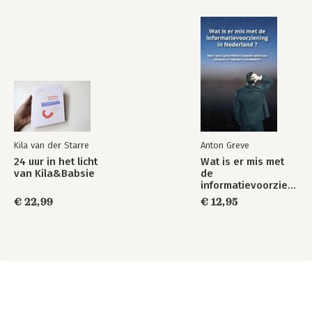
Kila van der Starre
Anton Greve
24 uur in het licht
Wat is er mis met
van Kila&Babsie
de
informatievoorziening
in Nederland ?
€ 22,99
€ 12,95