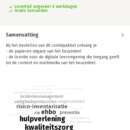
Levertijd ongeveer 6 werkdagen
Gratis verzonden
Samenvatting
Bij het bestellen van dit combipakket ontvang je:
- de papieren uitgave van het keuzedeel
- de licentie voor de digitale leeromgeving die toegang geeft
tot de content en multimedia van het keuzedeel.
Het werken met kwetsbare groepen verhoogt de kans op
incidenten. Er is daarom behoefte aan meer kennis van en
ervaring met preventie (Risico-inventarisatie & -evaluatie) en
risicomanagement
levensreddend handelen
hulpverlening bij incidenten (EHBO en BHV).
levensreddend handelen
kwaliteitsmanagementsysteem
incidentenmanagement
Dit keuzedeel biedt de beginnend beroepsbeoefenaar de
veiligheidsprotocollen
veiligheidsbeleid
risico-inventarisatie
handvatten om een bijdrage te leveren aan de inrichting van
zorgkwaliteit
ehbo
het kwaliteitszorgsysteem, alsook voor het verlenen van EHBO
preventie
rie
ongevallenpreventie
hulpverlening
en BHV.
arbowetgeving
bedrijfsveiligheid
kwaliteitszorg
Kerntaken