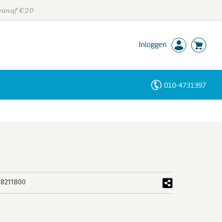
 vanaf €20
Inloggen
010-4731397
Personen
Trefwoorden
8211800