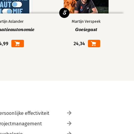
5
rtijn Aslander
Martijn Verspeek
matieautonomie
Goeiegast
4,99
24,34
ersoonlijke effectiviteit
rojectmanagement