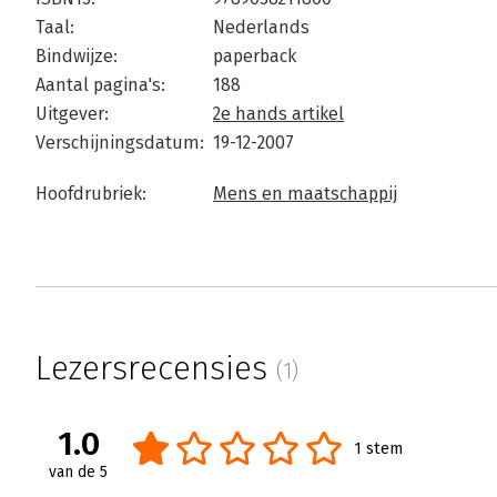
Taal:
Nederlands
Bindwijze:
paperback
Aantal pagina's:
188
Uitgever:
2e hands artikel
Verschijningsdatum:
19-12-2007
Hoofdrubriek:
Mens en maatschappij
Lezersrecensies
(1)
1.0
1 stem
van de 5