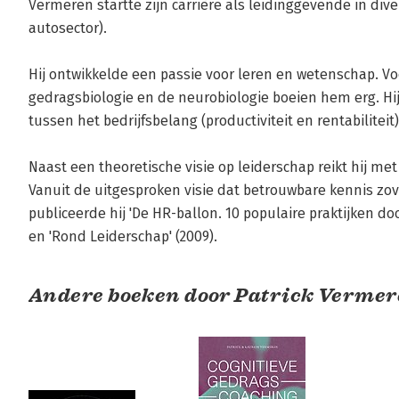
Vermeren startte zijn carrière als leidinggevende in dive
autosector). 

Hij ontwikkelde een passie voor leren en wetenschap. Voo
gedragsbiologie en de neurobiologie boeien hem erg. Hij
tussen het bedrijfsbelang (productiviteit en rentabilitei
Naast een theoretische visie op leiderschap reikt hij met
Vanuit de uitgesproken visie dat betrouwbare kennis zo
publiceerde hij 'De HR-ballon. 10 populaire praktijken do
en 'Rond Leiderschap' (2009).
Andere boeken door Patrick Verme