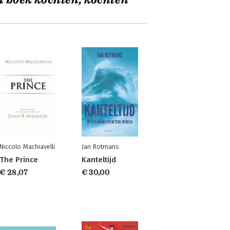
t boek kochten, kochten
Niccolo Machiavelli
Jan Rotmans
The Prince
Kanteltijd
€ 28,07
€ 30,00