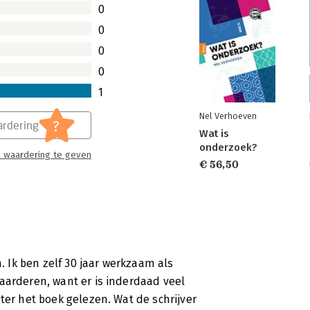
0
0
0
0
1
Nel Verhoeven
?
rdering
Wat is
onderzoek?
 waardering te geven
€ 56,50
n. Ik ben zelf 30 jaar werkzaam als
aarderen, want er is inderdaad veel
ter het boek gelezen. Wat de schrijver