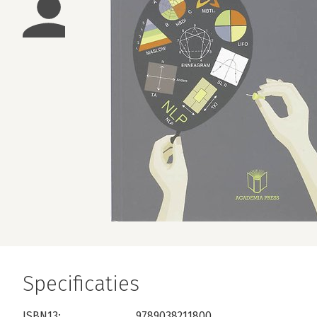
Specificaties
ISBN13:
9789038211800