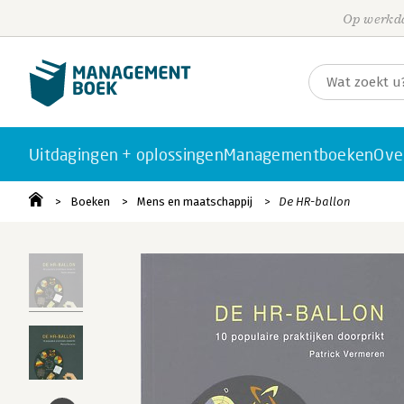
Op werkda
Uitdagingen + oplossingen
Managementboeken
Ove
Boeken
Mens en maatschappij
De HR-ballon