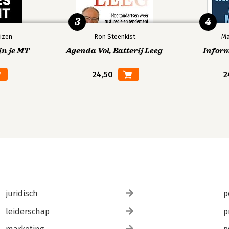
3
4
izen
Ron Steenkist
Ma
in je MT
Agenda Vol, Batterij Leeg
Infor
24,50
2
juridisch
p
leiderschap
p