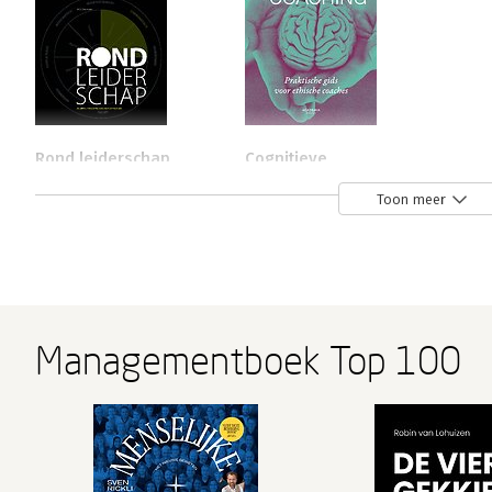
Rond leiderschap
Cognitieve
gedragscoaching
Toon meer
Bekijk alle boeken
Managementboek Top 100