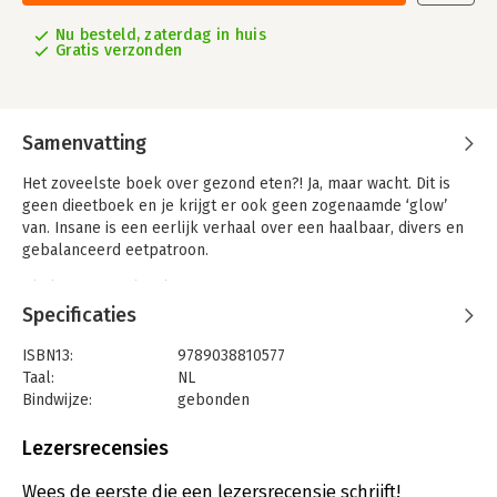
Nu besteld, zaterdag in huis
Gratis verzonden
Samenvatting
Het zoveelste boek over gezond eten?! Ja, maar wacht. Dit is
geen dieetboek en je krijgt er ook geen zogenaamde ‘glow’
van. Insane is een eerlijk verhaal over een haalbaar, divers en
gebalanceerd eetpatroon.
Klinkt saai. En als niks nieuws bovendien. De manier waarop de
boodschap gebracht wordt, is echter wel anders. Auteur Vanja
Specificaties
van der Leeden toont met de nodige zelfspot en relativering
hoe zij een balans vond in haar eetgedrag. In Insane laat ze
ISBN13:
9789038810577
zien hoe ze doorgaans thuis eet. Dat is altijd lekker en ‘best
Taal:
NL
gezond’. Want als ze één ding geleerd heeft in haar zoektocht
Bindwijze:
gebonden
naar een gezond eetpatroon, is dat je er vooral niet te streng
Aantal pagina's:
328
en dogmatisch mee om moet gaan.
Uitgever:
Nijgh & Van Ditmar
Lezersrecensies
Druk:
1
Insane is een vrolijk boek bomvol smaak. De recepten zijn
Verschijningsdatum:
19-1-2022
Wees de eerste die een lezersrecensie schrijft!