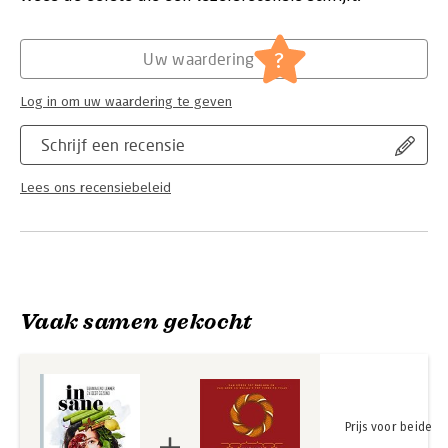
verrassend, toegankelijk en nagelopen door een diëtist. Het
geheel is op unieke wijze vastgelegd door Vanja’s man en
Hoofdrubriek:
Koken en eten
culinair fotograaf Remko Kraaijeveld.
?
Uw waardering
Log in om uw waardering te geven
Schrijf een recensie
Lees ons recensiebeleid
Vaak samen gekocht
Prijs voor beide