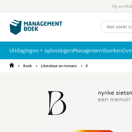
Op werkda
Uitdagingen + oplossingen
Managementboeken
Ove
Boek
Literatuur en romans
B