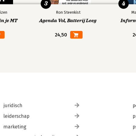
3
4
izen
Ron Steenkist
Ma
in je MT
Agenda Vol, Batterij Leeg
Infor
24,50
2
juridisch
p
leiderschap
p
marketing
p