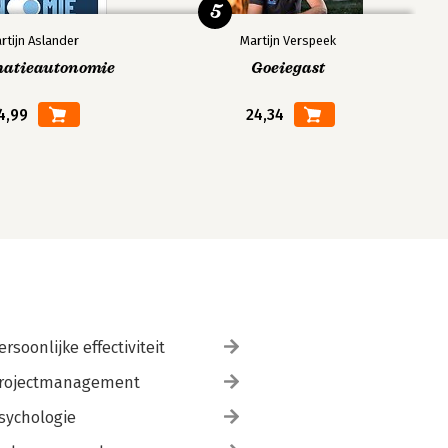
5
rtijn Aslander
Martijn Verspeek
matieautonomie
Goeiegast
4,99
24,34
ersoonlijke effectiviteit
rojectmanagement
sychologie