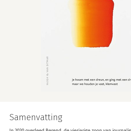
Samenvatting
In 2020 overleed Berend, de vierjarige zoon van journal