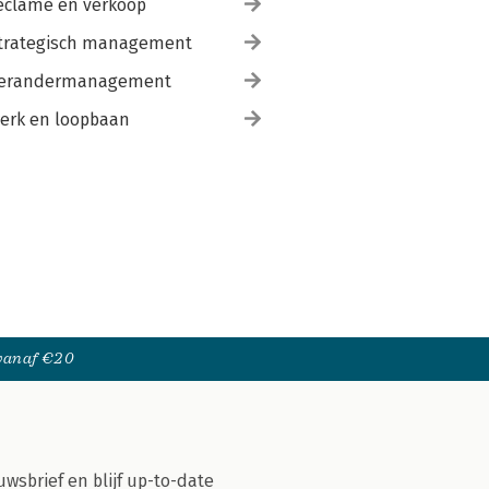
eclame en verkoop
trategisch management
erandermanagement
erk en loopbaan
 vanaf €20
uwsbrief en blijf up-to-date