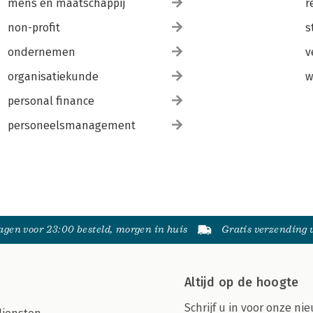
mens en maatschappij
r
non-profit
s
ondernemen
v
organisatiekunde
w
personal finance
personeelsmanagement
gen voor 23:00 besteld, morgen in huis
Gratis verzending
Altijd op de hoogte
Schrijf u in voor onze nie