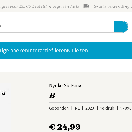
gen voor 23:00 besteld, morgen in huis
Gratis verzending
rige boeken
Interactief leren
Nu lezen
Nynke Sietsma
B
Gebonden
NL
2023
1e druk
97890
€ 24,99