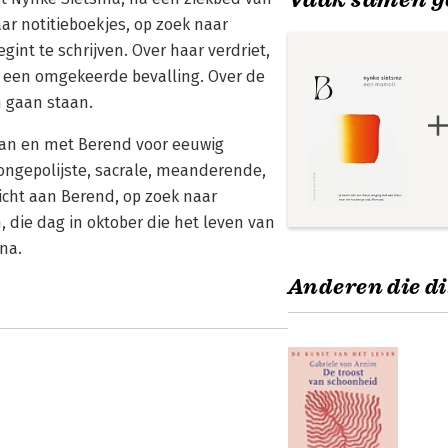
ar notitieboekjes, op zoek naar
int te schrijven. Over haar verdriet,
als een omgekeerde bevalling. Over de
n gaan staan.
van en met Berend voor eeuwig
 ongepolijste, sacrale, meanderende,
icht aan Berend, op zoek naar
 die dag in oktober die het leven van
na.
Anderen die di