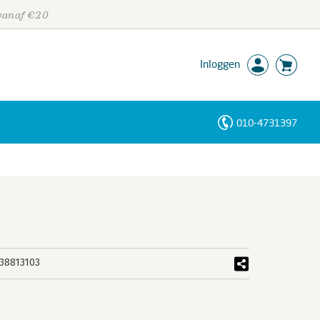
 vanaf €20
Inloggen
010-4731397
Personen
Trefwoorden
38813103