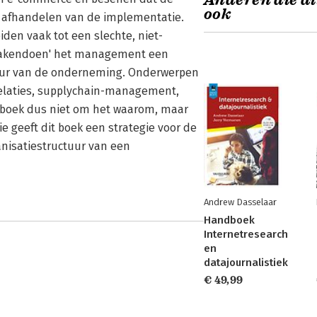
Anderen die di
ook
l afhandelen van de implementatie.
den vaak tot een slechte, niet-
h zakendoen' het management een
ctuur van de onderneming. Onderwerpen
elaties, supplychain-management,
 boek dus niet om het waarom, maar
e geeft dit boek een strategie voor de
nisatiestructuur van een
Andrew Dasselaar
Handboek
Internetresearch
en
datajournalistiek
€ 49,99