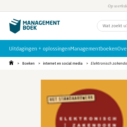
Op werkda
Uitdagingen + oplossingen
Managementboeken
Ove
Boeken
internet en social media
Elektronisch zakend