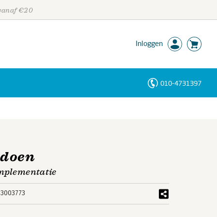
 vanaf €20
Inloggen
010-4731397
Personen
Trefwoorden
ndoen
implementatie
3003773