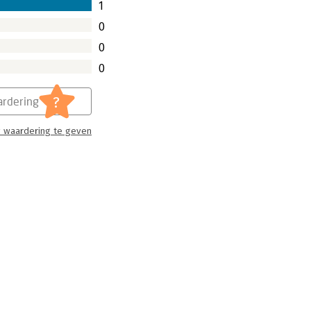
1
0
0
0
?
rdering
 waardering te geven