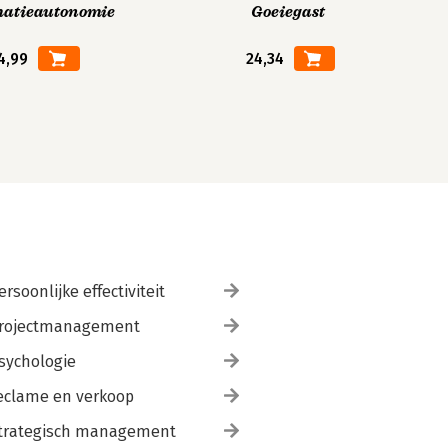
matieautonomie
Goeiegast
4,99
24,34
ersoonlijke effectiviteit
rojectmanagement
sychologie
eclame en verkoop
trategisch management