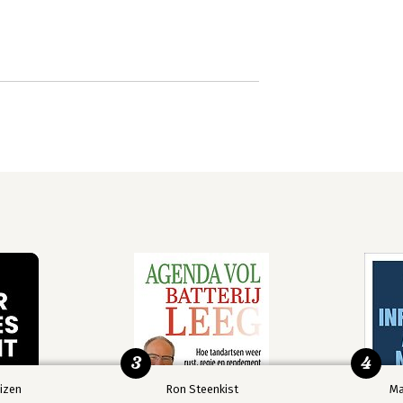
3
4
izen
Ron Steenkist
Ma