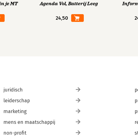
in je MT
Agenda Vol, Batterij Leeg
Infor
24,50
2
juridisch
p
leiderschap
p
marketing
p
mens en maatschappij
r
non-profit
s