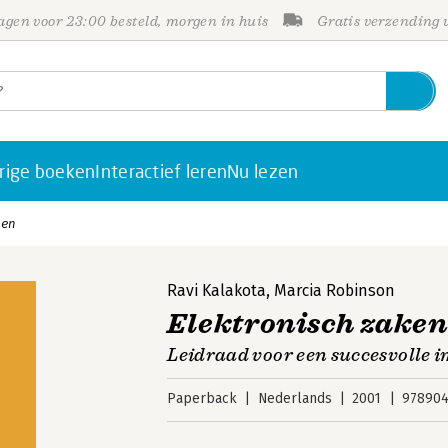
gen voor 23:00 besteld, morgen in huis
Gratis verzending
rige boeken
Interactief leren
Nu lezen
oen
Ravi Kalakota
,
Marcia Robinson
Elektronisch zake
Leidraad voor een succesvolle 
Paperback
Nederlands
2001
978904