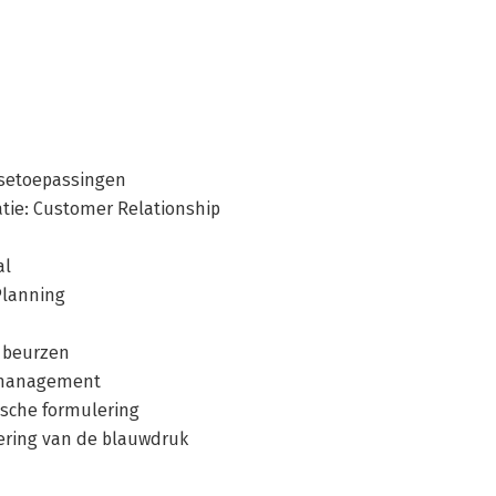
risetoepassingen
atie: Customer Relationship
al
Planning
n beurzen
nismanagement
ische formulering
lering van de blauwdruk