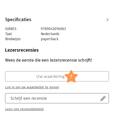
Specificaties
ISBN13:
9789043016063
Taal:
Nederlands
Bindwijze:
paperback
Aantal pagina's:
156
Uitgever:
Pearson Education NL
Lezersrecensies
Druk:
1
Verschijningsdatum:
7-3-2009
Wees de eerste die een lezersrecensie schrijft!
Hoofdrubriek:
Financieel management
?
Uw waardering
Log in om uw waardering te geven
Schrijf een recensie
Lees ons recensiebeleid