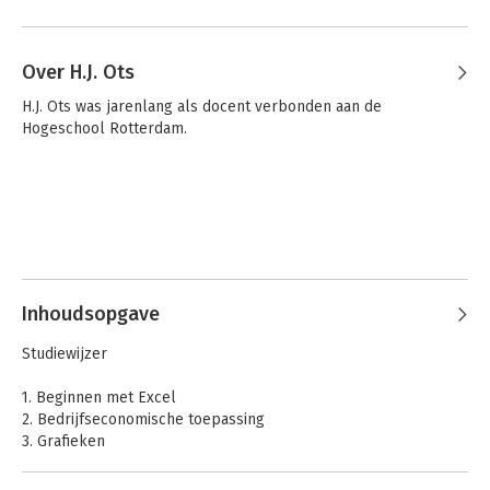
Over H.J. Ots
H.J. Ots was jarenlang als docent verbonden aan de 
Hogeschool Rotterdam.
Inhoudsopgave
Studiewijzer
1. Beginnen met Excel
2. Bedrijfseconomische toepassing
3. Grafieken
4. Gevoeligheidsanalyses en scenario's
5. Geavanceerde toepassingen