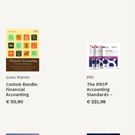
Jones Warren
IFRS
Custom Bundle:
The IFRS®
Financial
Accounting
Accounting
Standards –
Required Annotated
€ 50,90
€ 221,98
1 January 2026