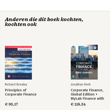
6. De financiële functies
7. Opgaven
8. Belegingsspel €urotrade
Anderen die dit boek kochten,
9. Winwin - Financiële planning
kochten ook
Index
Richard Brealey
Jonathan Berk
Principles of
Corporate Finance,
Corporate Finance
Global Edition +
MyLab Finance with
Pearson eText
€ 95,17
€ 118,54
(Package)