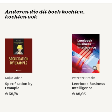
-iChat
-FaceTime
Anderen die dit boek kochten,
-Photo Booth
kochten ook
-iCal
iTunes
-Voorvertoning
-QuickTime Player
-iTunes
-iPhoto
Bekijk alle boeken
-iMovie
-iDVD
-GarageBand
-iWeb
-Systeemfuncties
Gojko Adzic
Peter ter Braake
Specification by
Leerboek Business
Example
Intelligence
€ 59,74
€ 49,95