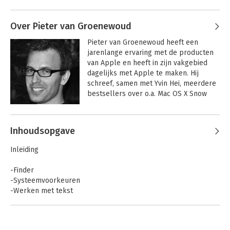
Yvin is werkzaam in een Apple computerwinkel in Amsterdam 
en werkt tevens aan opdrachten voor zijn eigen bedrijf in 
Over Pieter van Groenewoud
grafisch vormgeving en (muziek-)theaterproducties.
Pieter van Groenewoud heeft een 
jarenlange ervaring met de producten 
van Apple en heeft in zijn vakgebied 
dagelijks met Apple te maken. Hij 
schreef, samen met Yvin Hei, meerdere 
bestsellers over o.a. Mac OS X Snow 
Leopard, de iPhone, iPod en iTunes.
Andere boeken door Pieter van
Inhoudsopgave
Groenewoud
Inleiding
-Finder
-Systeemvoorkeuren
-Werken met tekst
-Safari
-Mail
-Adresboek