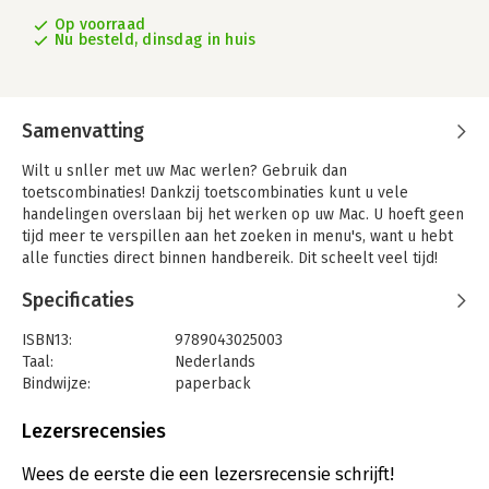
Op voorraad
Nu besteld, dinsdag in huis
Samenvatting
Wilt u snller met uw Mac werlen? Gebruik dan
toetscombinaties! Dankzij toetscombinaties kunt u vele
handelingen overslaan bij het werken op uw Mac. U hoeft geen
tijd meer te verspillen aan het zoeken in menu's, want u hebt
alle functies direct binnen handbereik. Dit scheelt veel tijd!
In dit handige boekje vindt u toetscombinaties voor
Specificaties
programma's die standaard op iedere Mac zitten, zoals OS X,
Mail, Safari en iLife. U leert bijvoorbeeld hoe u snel speciale
ISBN13:
9789043025003
tekens invoert en teksten en afbeeldingen kopieert, maar ook
Taal:
Nederlands
hoe u gemakkelijk door uw muziek in iTunes bladert.
Bindwijze:
paperback
Aantal pagina's:
79
Uitgever:
Pearson Informatica NL
Lezersrecensies
Druk:
2
Verschijningsdatum:
30-11-2011
Wees de eerste die een lezersrecensie schrijft!