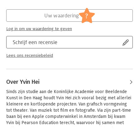
Hoofdrubriek:
IT-management / ICT
?
Uw waardering
Log in om uw waardering te geven
Schrijf een recensie
Lees ons recensiebeleid
Over Yvin Hei
Sinds zijn studie aan de Koninlijke Academie voor Beeldende 
Kunst in Den Haag houdt Yvin Hei zich vooral bezig met allerlei 
kleinere en kortlopende projecten. Van grafisch vormgeving 
tot theater. Van muziek tot film en fotografie. Via zijn part-time 
baan bij een Apple computerwinkel in Amsterdam bij kwam 
Yvin bij Pearson Education terecht, waarvoor hij samen met 
collega en goede vriend Pieter van Groenewoud boeken 
schrijft.
