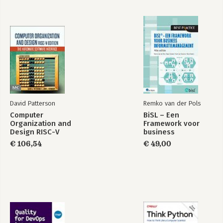
David Patterson
Remko van der Pols
Computer
BiSL – Een
Organization and
Framework voor
Design RISC-V
business
Edition
informatiemanagement
€ 106,54
€ 49,00