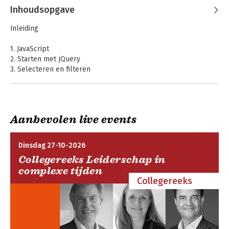
Inhoudsopgave
Inleiding
1. JavaScript
2. Starten met jQuery
3. Selecteren en filteren
4. Interactie
5. Visuele Effecten
6. Praktische toepassingen
7. Dynamiek en data
Aanbevolen live events
8. Apps met jQuery
Visual C# 2012 - de
9. Informeren en inspireren
basis
Dinsdag 27-10-2026
Index
Collegereeks Leiderschap in
complexe tijden
Bekijk alle boeken
Collegereeks