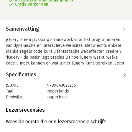
Nu besteld, woensdag in huis
Gratis verzonden
Samenvatting
jQuery is een JavaScript-framework voor het programmeren
van dynamische en interactieve websites. Met slechts enkele
slanke regels code kunt u fantastische webeffecten creëren.
'jQuery - de basis' legt precies uit hoe jQuery werkt, welke
code u moet kennen en wat u met jQuery kunt bereiken. Eerst
worden de basisbeginselen van jQuery uitgelegd en
Specificaties
vervolgens leert u hoe u elementen op een webpagina laat
bewegen of verdwijnen, hoe u animaties maakt, hoe u effecten
ISBN13:
9789043025256
combineert en hoe u werkt met widgets en plugins. Enige
Taal:
Nederlands
voorkennis van HTML en CSS is vereist, maar u hoeft niets te
Bindwijze:
paperback
weten over JavaScript.
Aantal pagina's:
245
Een greep uit de inhoud:
Uitgever:
Pearson Informatica NL
Lezersrecensies
- De basis van JavaScript
Druk:
1
- Starten met JQuery
Verschijningsdatum:
16-8-2012
Wees de eerste die een lezersrecensie schrijft!
- Visuele effecten, tabellen en plug-ins