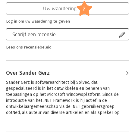
- Interactie: werken met events
Hoofdrubriek:
IT-management / ICT
- Apps met JQuery
Serie:
De basis (Pearson Education)
?
Uw waardering
Ieder boek in deze serie behandelt de basisbeginselen van
Log in om uw waardering te geven
een programma of programmeertaal. Deze serie onderscheidt
zich door de oefeningen, het gebruik van kleur en de
Schrijf een recensie
aansprekende voorbeelden en cases uit de dagelijkse praktijk.
De boeken zijn geschreven door ervaren auteurs, dus u leert
van een expert. Kijk op www.pearson.nl/debasis voor meer
Lees ons recensiebeleid
informatie over deze serie.
Over Sander Gerz
Sander Gerz is softwarearchitect bij Solvec, dat 
gespecialiseerd is in het ontwikkelen en beheren van 
toepassingen op het Microsoft Windowsplatform. Sinds de 
introductie van het .NET Framework is hij actief in de 
ontwikkelaargemeenschap via de .NET gebruikersgroep 
dotNed, als auteur van diverse artikelen en als spreker op 
conferenties. Voor zijn inzet heeft Microsoft hem sinds 2003 
jaarlijks de MVP Award voor Visual C# toegekend.
Andere boeken door Sander Gerz