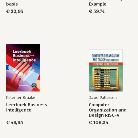
basis
Example
€ 22,95
€ 59,74
Peter ter Braake
David Patterson
Leerboek Business
Computer
Intelligence
Organization and
Design RISC-V
Edition
€ 49,95
€ 106,54