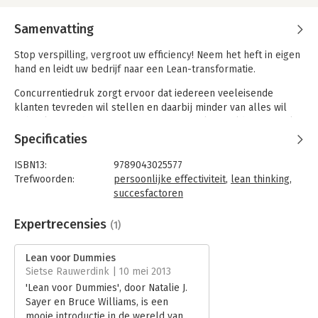
Samenvatting
Stop verspilling, vergroot uw efficiency! Neem het heft in eigen
hand en leidt uw bedrijf naar een Lean-transformatie.
Concurrentiedruk zorgt ervoor dat iedereen veeleisende
klanten tevreden wil stellen en daarbij minder van alles wil
gebruiken - tijd, energie, ruimte, materiaal en geld. Bijgewerkt
met de nieuwste gereedschappen, adviezen en informatie laat
Specificaties
deze duidelijke gids zien hoe u de bewezen filosofieën en
technieken van Lean kunt toepassen om verspilling uit te
ISBN13:
9789043025577
bannen en de effectiviteit van uw middelen te maximaliseren.
Trefwoorden:
persoonlijke effectiviteit
,
lean thinking
,
succesfactoren
Taal:
Nederlands
Bindwijze:
paperback
Expertrecensies
(1)
Aantal pagina's:
372
Uitgever:
BBNC Uitgevers
Lean voor Dummies
Druk:
2
Sietse Rauwerdink | 10 mei 2013
Hoofdrubriek:
Organisatiekunde
'Lean voor Dummies', door Natalie J.
Serie:
Dummies (Nederlandstalig)
Sayer en Bruce Williams, is een
mooie introductie in de wereld van