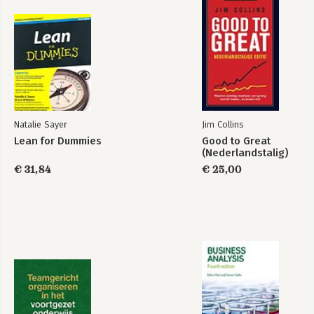
6. Waarde zien door de ogen van de klant
7. Hier sta je: de huidige staat in kaart brengen
8. Het verloop tekenen: value-stream maps gebruiken
9. In de juiste richting stromen: Lean-projecten en kaizen
Deel 4: De Lean-gereedschapskist
10. Klant- en waardestroom hulpmiddelen
11. Flow- en pullhulpmiddelen
12. Perfectiehulpmiddelen
Natalie Sayer
Jim Collins
13. Management gereedschappen
Lean for Dummies
Good to Great
(Nederlandstalig)
Deel 5: De Lean-onderneming
€ 31,84
€ 25,00
14. Lean binnen de onderneming
15. Lean in alle takken van industrie
16. Lean in het dagelijks leven
Deel 6: Het deel van de tientallen
17. Tien best practices van Lean
18. Tien valkuilen
19. Tien plaatsen om hulp te vinden
Verklarende woordenlijst