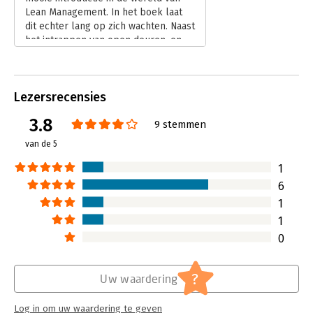
Lean Management. In het boek laat
dit echter lang op zich wachten. Naast
het intrappen van open deuren, en
voorbeelden zonder context, worden
er gelukkig ook veel praktische
handreikingen gedaan.
Lezersrecensies
Lees verder
3.8
9 stemmen
van de 5
1
6
1
1
0
?
Uw waardering
Log in om uw waardering te geven