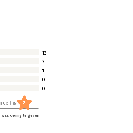
oek
deel van de maatschappij. Het social
an deze dynamische media in kaart.
grijkste modellen en tools voor hoe
anisaties.
12
7
1
0
0
?
rdering
 waardering te geven