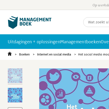
Op werkda
Uitdagingen + oplossingen
Managementboeken
Ove
Boeken
Internet en social media
Het social media mo