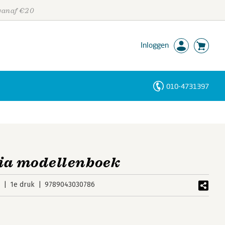
 vanaf €20
Inloggen
010-4731397
Personen
Trefwoorden
dia modellenboek
4
1e druk
9789043030786