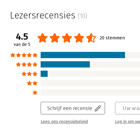
In Focus: Het social media modellenb
Lezersrecensies
(10)
Justin van Lopik | 27 mei 2014
Social media is geen hype meer, maar onder
media modellenboek brengt alle facetten v
4.5
20 stemmen
Het geeft een helder overzicht van de belan
van de 5
social media ingebed kan worden binnen org
Lees verder
Schrijf een recensie
Uw waa
Lees ons recensiebeleid
Log in om uw