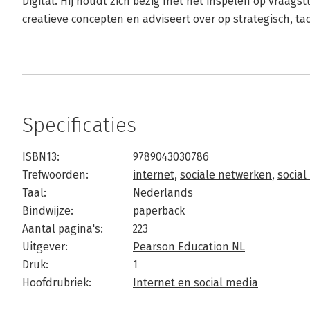
Digital. Hij houdt zich bezig met het inspelen op vraags
creatieve concepten en adviseert over op strategisch, tac
Specificaties
ISBN13:
9789043030786
Trefwoorden:
internet
,
sociale netwerken
,
social
Taal:
Nederlands
Bindwijze:
paperback
Aantal pagina's:
223
Uitgever:
Pearson Education NL
Druk:
1
Hoofdrubriek:
Internet en social media