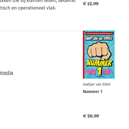
tukken die bij klanten leven, bedenkt
€ 12,99
tisch en operationeel vlak.
 media
Aartjan van Erkel
Nummer 1
€ 26,99