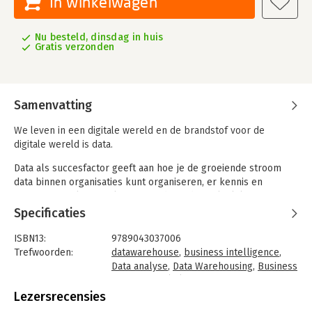
In winkelwagen
Nu besteld, dinsdag in huis
Gratis verzonden
Samenvatting
We leven in een digitale wereld en de brandstof voor de
digitale wereld is data.
Data als succesfactor geeft aan hoe je de groeiende stroom
data binnen organisaties kunt organiseren, er kennis en
informatie uit kunt verkrijgen en die in de praktijk kunt
toepassen. Daarbij spelen nieuwe technologieën en begrippen
Specificaties
een belangrijke rol: Analytics, Artificial Intelligence, Machine
Learning, Deep Learning, Data Lakes, Data Labs, Hadoop en
ISBN13:
9789043037006
Map/Reduce.
Trefwoorden:
datawarehouse
,
business intelligence
,
Data analyse
,
Data Warehousing
,
Business
In deze nieuwe editie (voorheen Business Intelligence en
intelligence (BI)
datawarehousing) wordt de techniek gerelateerd aan het doel:
Taal:
Nederlands
Lezersrecensies
processturing. Stuurprocessen zijn het uitgangspunt voor het
Bindwijze:
paperback