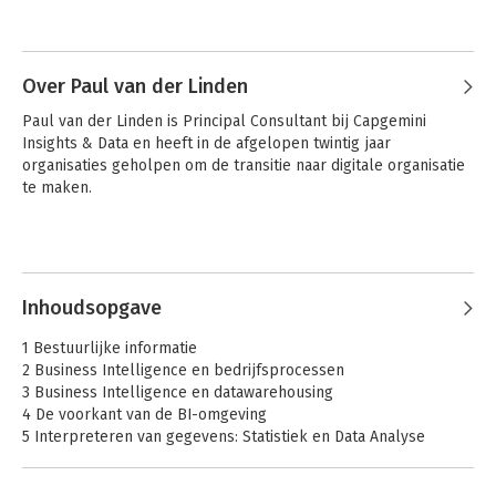
- Begrippentrainer
- Toetsvragen
- Datasets
- Cases
Over Paul van der Linden
Paul van der Linden is Principal Consultant bij Capgemini 
Insights & Data en heeft in de afgelopen twintig jaar 
organisaties geholpen om de transitie naar digitale organisatie 
te maken.
Inhoudsopgave
1 Bestuurlijke informatie
2 Business Intelligence en bedrijfsprocessen
3 Business Intelligence en datawarehousing
4 De voorkant van de BI-omgeving
5 Interpreteren van gegevens: Statistiek en Data Analyse
6 De binnenkant van de BI-omgeving
7 Big Data, Data Lakes en NoSQL databases