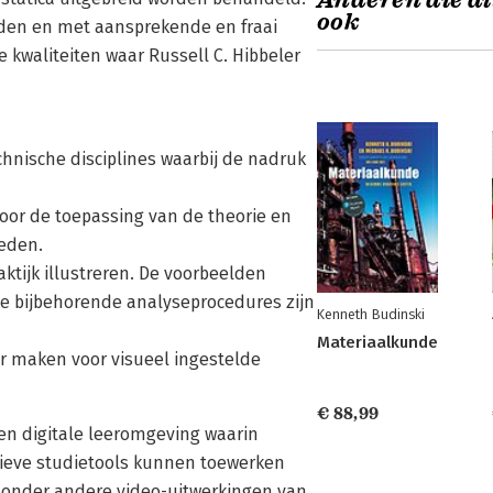
Anderen die di
ook
lden en met aansprekende en fraai
e kwaliteiten waar Russell C. Hibbeler
chnische disciplines waarbij de nadruk
voor de toepassing van de theorie en
eden.
ktijk illustreren. De voorbeelden
e bijbehorende analyseprocedures zijn
Kenneth Budinski
Materiaalkunde
er maken voor visueel ingestelde
€ 88,99
en digitale leeromgeving waarin
ieve studietools kunnen toewerken
r onder andere video-uitwerkingen van