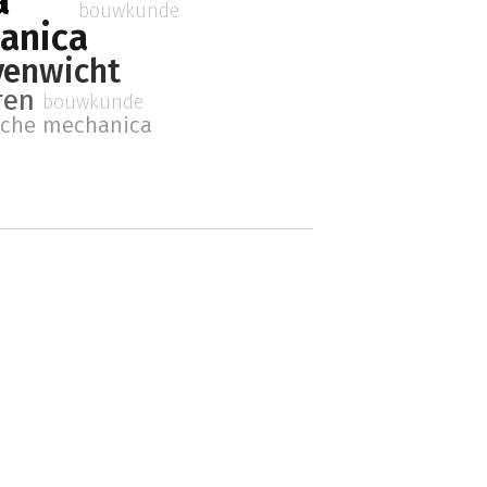
a
bouwkunde
anica
venwicht
ren
bouwkunde
sche mechanica