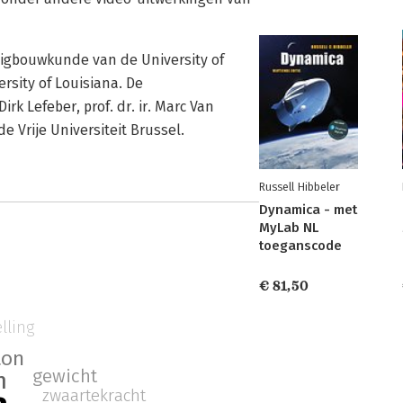
uigbouwkunde van de University of
rsity of Louisiana. De
irk Lefeber, prof. dr. ir. Marc Van
de Vrije Universiteit Brussel.
Russell Hibbeler
Dynamica - met
MyLab NL
toeganscode
€ 81,50
lling
ton
gewicht
n
zwaartekracht