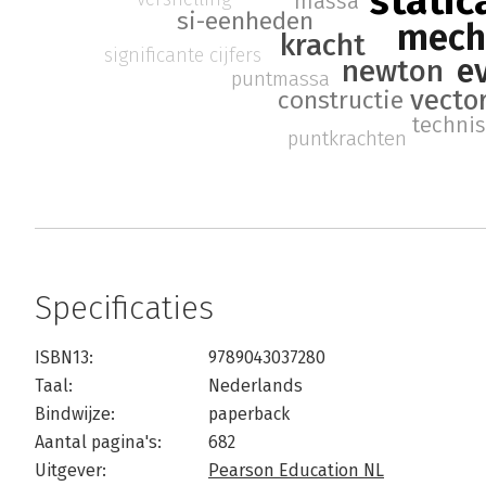
static
massa
si-eenheden
mech
kracht
significante cijfers
e
newton
puntmassa
vecto
constructie
techni
puntkrachten
Specificaties
ISBN13:
9789043037280
Taal:
Nederlands
Bindwijze:
paperback
Aantal pagina's:
682
Uitgever:
Pearson Education NL