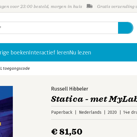
gen voor 23:00 besteld, morgen in huis
Gratis verzending
rige boeken
Interactief leren
Nu lezen
 NL toegangscode
Russell Hibbeler
Statica - met MyLa
Paperback
Nederlands
2020
14e dr
€ 81,50