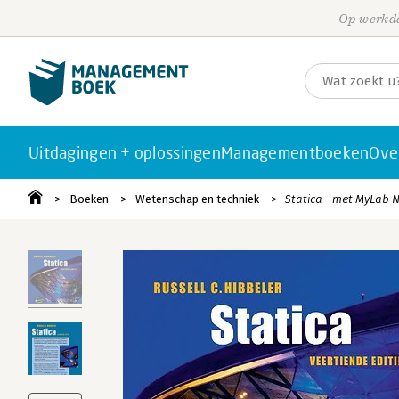
Op werkda
Uitdagingen + oplossingen
Managementboeken
Ove
Boeken
Wetenschap en techniek
Statica - met MyLab