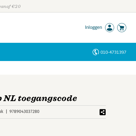
 vanaf €20
Inloggen
010-4731397
Personen
Trefwoorden
b NL toegangscode
uk
9789043037280