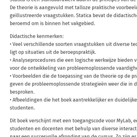
De theorie is aangevuld met talloze praktische voorbee
geïllustreerde vraagstukken. Statica bevat de didactisch
beroemd om is binnen het vakgebied.
Didactische kenmerken:
• Veel verschillende soorten vraagstukken uit diverse te
ligt op situaties uit de beroepspraktijk.
• Analyseprocedures die een logische werkwijze bieden 
voor de ontwikkeling van probleemoplossende vaardigh
• Voorbeelden die de toepassing van de theorie op de pra
geven de probleemoplossende strategieën weer die in d
besproken.
• Afbeeldingen die het boek aantrekkelijker en duidelijk
studenten.
Dit boek verschijnt met een toegangscode voor MyLab, e
studenten en docenten met behulp van diverse interact
naar een succesvolle afronding van de cursus. Zo zijn e