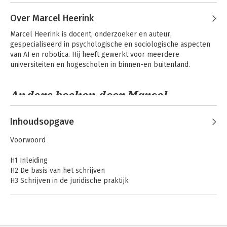
Over Marcel Heerink
Marcel Heerink is docent, onderzoeker en auteur, 
gespecialiseerd in psychologische en sociologische aspecten 
van AI en robotica. Hij heeft gewerkt voor meerdere 
universiteiten en hogescholen in binnen-en buitenland.
Andere boeken door Marcel
Heerink
Inhoudsopgave
Voorwoord
H1 Inleiding
H2 De basis van het schrijven
H3 Schrijven in de juridische praktijk
H4 Schrijven met toegevoegde waarde
Bijlage A ChecklistsBijlage
Bijlage B Werkwoordspelling