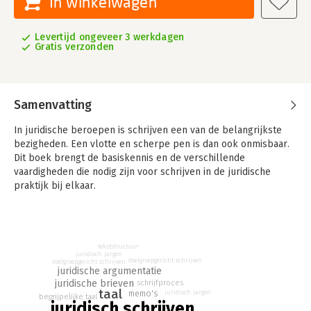
In winkelwagen
Levertijd ongeveer 3 werkdagen
Gratis verzonden
Samenvatting
In juridische beroepen is schrijven een van de belangrijkste
bezigheden. Een vlotte en scherpe pen is dan ook onmisbaar.
Dit boek brengt de basiskennis en de verschillende
vaardigheden die nodig zijn voor schrijven in de juridische
praktijk bij elkaar.
Centraal staan de vragen hoe je zorgt voor:
- een juridisch verantwoorde inhoud;
- een bondige en overtuigende formulering;
tekststructuur
- correct en toegankelijk taalgebruik.
juridisch jargon
doelgroepgericht schrijven
doelgroepgericht schrijven
juridische argumentatie
De auteurs behandelen de meest voorkomende juridische
juridische brieven
schrijfproces
documenten: brieven, memo’s, adviezen, contracten en
taal
memo's
juridisch jargon
begrijpelijke taal
processtukken. Daarnaast bespreken zij het schrijfproces, de
juridisch schrijven