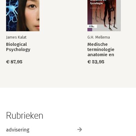
James Kalat
G.H. Mellema
Biological
Medische
Psychology
terminologie
anatomie en
fysiologie
€ 87,95
€ 52,95
Rubrieken
advisering