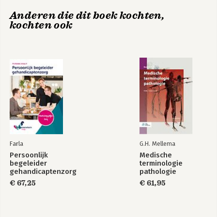
Bijlage C De meest voorkomende stijlfouten
Ethiek in ICT en
Rapporteren voor
Anderen die dit boek kochten,
Bijlage D Leestekens
techniek
techniek en ICT
kochten ook
Bijlage E Titulatuur
Geraadpleegde en aanbevolen boeken en websites
Verklarende woordenlijst
Index
Farla
G.H. Mellema
Persoonlijk
Medische
Praktische
Skills -
begeleider
terminologie
schrijfgids
Argumenteren
gehandicaptenzorg
pathologie
(combi)
€ 67,25
€ 61,95
Bekijk alle boeken