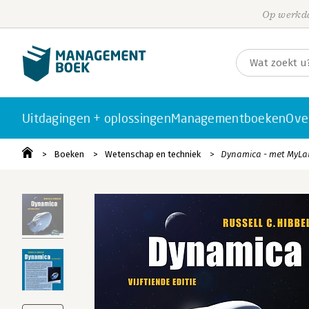
Op werkda
Uitdagingen + oplossingen
Managementboeken
Ove
Boeken
Wetenschap en techniek
Dynamica - met MyLa