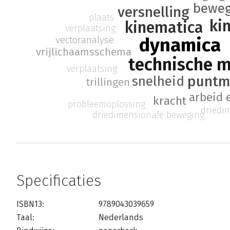
beweg
versnelling
plaats
ki
kinematica
verplaatsing
vectoranalyse
dynamica
vrijlichaamsschema
technische 
verplaatsing
puntm
snelheid
trillingen
arbeid 
kracht
probleemoplossing
driedi
driedimensionale beweging
Specificaties
ISBN13:
9789043039659
Taal:
Nederlands