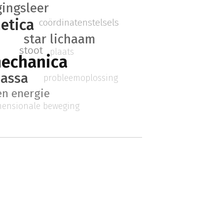
ingsleer
netica
coördinatenstelsels
star lichaam
stoot
plaats
mechanica
assa
probleemoplossing
en energie
mensionale beweging