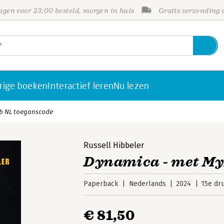
gen voor 23:00 besteld, morgen in huis
Gratis verzending
rige boeken
Interactief leren
Nu lezen
b NL toeganscode
Russell Hibbeler
Dynamica - met My
Paperback
Nederlands
2024
15e dr
€ 81,50