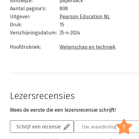
Bindwijze:
paperback
Aantal pagina's:
808
Uitgever:
Pearson Education NL
Druk:
15
Verschijningsdatum:
25-4-2024
Hoofdrubriek:
Wetenschap en techniek
Lezersrecensies
Wees de eerste die een lezersrecensie schrijft!
?
Schrijf een recensie
Uw waardering