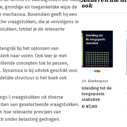
Anderen die di
ook
e, grondige en toegankelijke wijze de
e mechanica. Bovendien geeft hij een
e vraagstukken, die je vervolgens in
stukken, totdat je de relevante
angrijk bij het oplossen van
terk naar voren. Ook leer je met
illende concepten toe te passen,
Dynamica is bij uitstek geschikt voor
elijke structuur is het boek ook
J.H. Blankespoor
Inleiding tot de
toegepaste
ngs-) vraagstukken uit diverse
statistiek
oorden van geselecteerde vraagstukken.
€ 87,00
ren hoe relevante principes van
ich onder belasting gedragen.