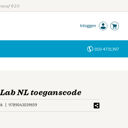
 vanaf €20
Inloggen
010-4731397
Personen
Trefwoorden
Lab NL toeganscode
uk
9789043039659