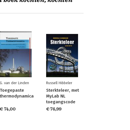
t boek kochten, kochten
G. van der Linden
Russell Hibbeler
Toegepaste
Sterkteleer, met
thermodynamica
MyLab NL
toegangscode
€ 74,00
€ 76,99