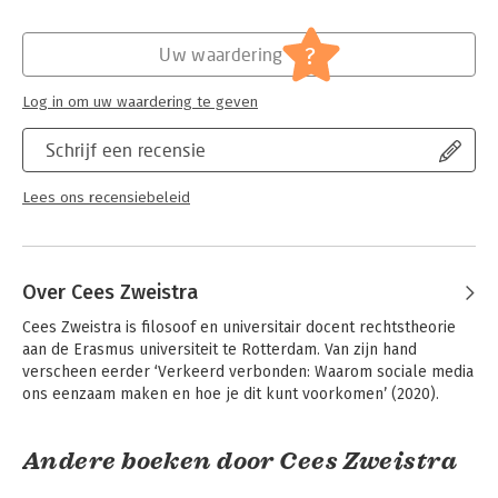
Verschijningsdatum:
21-9-2023
Hoofdrubriek:
Filosofie
?
Uw waardering
Log in om uw waardering te geven
Schrijf een recensie
Lees ons recensiebeleid
Over Cees Zweistra
Cees Zweistra is filosoof en universitair docent rechtstheorie 
aan de Erasmus universiteit te Rotterdam. Van zijn hand 
verscheen eerder ‘Verkeerd verbonden: Waarom sociale media 
ons eenzaam maken en hoe je dit kunt voorkomen’ (2020).
Andere boeken door Cees Zweistra