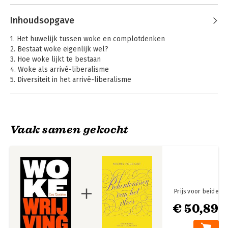
Inhoudsopgave
1. Het huwelijk tussen woke en complotdenken
2. Bestaat woke eigenlijk wel?
3. Hoe woke lijkt te bestaan
4. Woke als arrivé-liberalisme
5. Diversiteit in het arrivé-liberalisme
6. Mythes en zondebokken rond antiwoke en woke
7. De vrijheid
8. Waarom antiwoke niet conservatief is
Sneller en beter?
Waarheidszoekers
9. Hoe de normaliteit verdwijnt
Vaak samen gekocht
10. Kracht en zwakte
11. Het woke- versus antiwoketheater
12. Het alternatief voor woke en antiwoke
Bekijk alle boeken
13. Het geweld van de dingen
14. De kleine daden die ertoe doen
15. De kleine huiselijkheid die ertoe doet
Prijs voor beide
Epiloog
€ 50,89