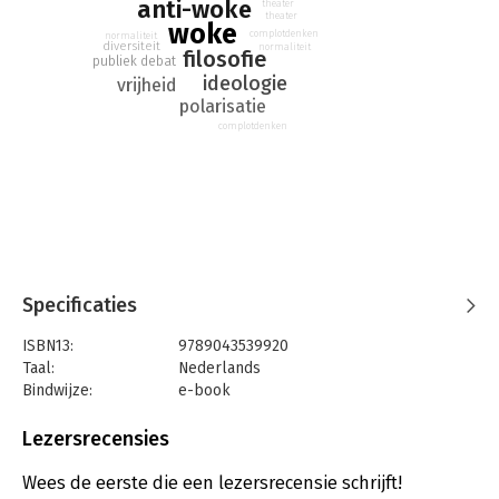
anti-woke
theater
theater
woke
complotdenken
normaliteit
diversiteit
normaliteit
filosofie
publiek debat
ideologie
vrijheid
polarisatie
complotdenken
Specificaties
ISBN13:
9789043539920
Taal:
Nederlands
Bindwijze:
e-book
Beveiliging:
watermerk
Bestandsformaat:
epub
Lezersrecensies
Aantal pagina's:
119
Uitgever:
KokBoekencentrum Non-Fictie
Wees de eerste die een lezersrecensie schrijft!