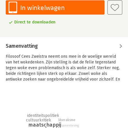
In winkelwagen
Direct te downloaden
Samenvatting
Filosoof Cees Zweistra neemt ons mee in de woelige wereld
van het wokedenken. Zijn stelling is dat de felle tegenstand
tegen woke even problematisch is als woke zelf. Sterker nog,
beide richtingen lijken sterk op elkaar. Zowel woke als
antiwoke zoeken naar ongebreidelde vrijheid voor zichzelf. En
dat is problematisch. Want woke en antiwoke houden het
publieke podium bezet, waardoor veel belangrijke problemen
aan onze aandacht ontglippen. Een fascinerend boek over een
ideologische titanenstrijd die het aanzien van Nederland steeds
meer bepaalt.
identiteitspolitiek
cultuurkritiek
liberalisme
maatschappij
samenleving