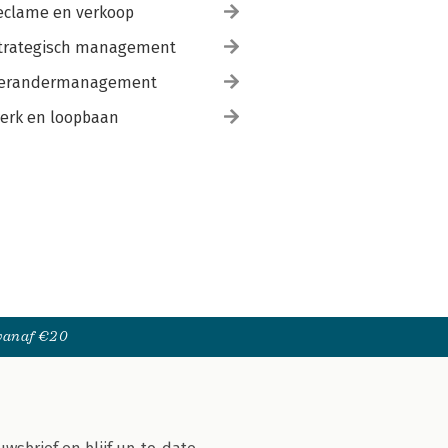
eclame en verkoop
trategisch management
erandermanagement
erk en loopbaan
 vanaf €20