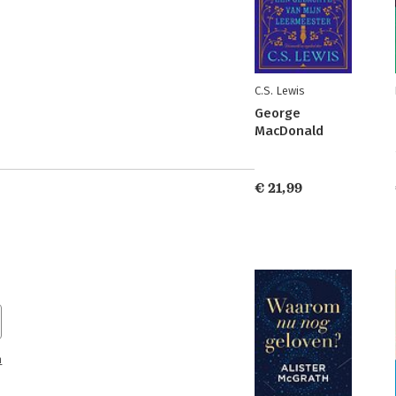
C.S. Lewis
George
MacDonald
€ 21,99
n