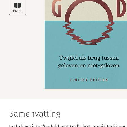
Samenvatting
In de klassieker ‘Geduld met God’ slaat Tomáš Halík een