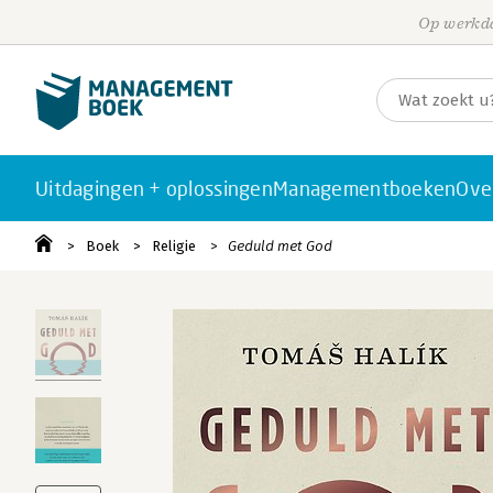
Op werkda
Uitdagingen + oplossingen
Managementboeken
Ove
Boek
Religie
Geduld met God