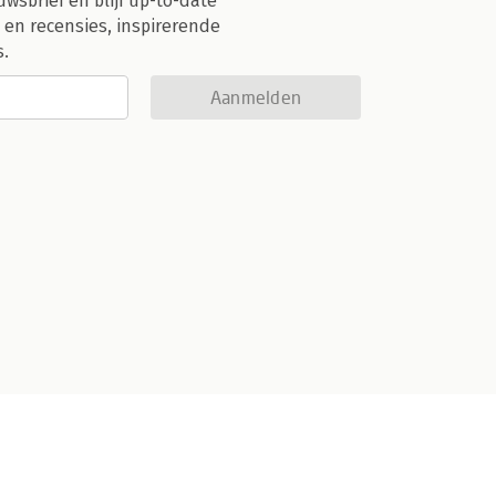
uwsbrief en blijf up-to-date
 en recensies, inspirerende
s.
Aanmelden