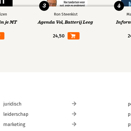
3
4
izen
Ron Steenkist
Ma
in je MT
Agenda Vol, Batterij Leeg
Infor
24,50
2
juridisch
p
leiderschap
p
marketing
p