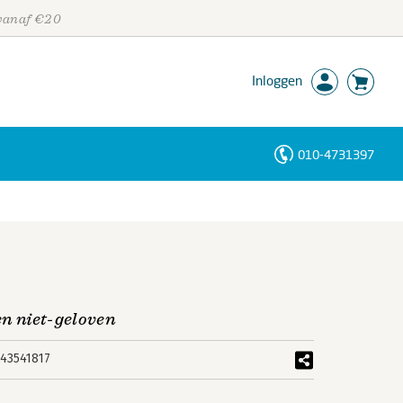
 vanaf €20
Inloggen
010-4731397
Personen
Trefwoorden
en niet-geloven
43541817