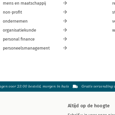
mens en maatschappij
r
non-profit
s
ondernemen
v
organisatiekunde
w
personal finance
personeelsmanagement
gen voor 23:00 besteld, morgen in huis
Gratis verzending
Altijd op de hoogte