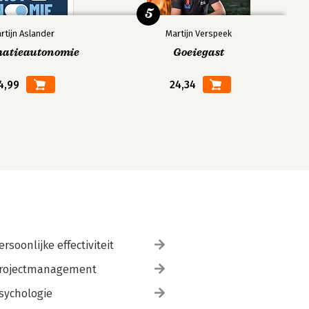
5
rtijn Aslander
Martijn Verspeek
matieautonomie
Goeiegast
4,99
24,34
ersoonlijke effectiviteit
rojectmanagement
sychologie