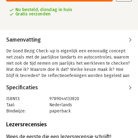
Nu besteld, dinsdag in huis
Gratis verzonden
Samenvatting
De Goed Bezig Check-up is eigenlijk een eenvoudig concept:
net zoals met de jaarlijkse tandarts en autocontroles, waarom
niet ook de tijd nemen om jaarlijks het werkleven te checken?
Wat doe ik? Waarom doe ik dat? Welke keuze maak ik? Hoe
blijf ik tevreden? De reflectieoefeningen worden begeleid aan
de hand van 3 stappen en met behulp van 8 wegwijzers. Eerst
Specificaties
wordt een inventaris opgemaakt van de voorbije periode. Goed
bezig? In de tweede stap wordt stilgestaan bij hoe we het (ook
ISBN13:
9789044133820
wel) zouden willen, waar we meer rekening willen mee houden
Taal:
Nederlands
en waarom. Dat gieten we in een belofte aan onszelf. Tenslotte
Bindwijze:
paperback
beleven we in de derde stap wat we ons hebben
Aantal pagina's:
177
voorgenomen. Anderen betrekken bij ons succes en on track
Uitgever:
MAKLU uitgevers
Lezersrecensies
blijven zijn dan nog meer aan de orde. Als bonus werden de
Druk:
1
wegwijzers herwerkt voor leidinggevenden zodat ze hun
Verschijningsdatum:
9-4-2016
Wees de eerste die een lezersrecensie schrijft!
medewerkers kunnen inspireren en ondersteunen in hun