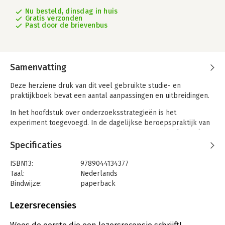
Nu besteld, dinsdag in huis
Gratis verzonden
Past door de brievenbus
Samenvatting
Deze herziene druk van dit veel gebruikte studie- en
praktijkboek bevat een aantal aanpassingen en uitbreidingen.
In het hoofdstuk over onderzoeksstrategieën is het
experiment toegevoegd. In de dagelijkse beroepspraktijk van
onderwijs of gezondheidszorg wordt niet gauw een (zuiver)
experiment opgezet, maar in de geschiedenis van de sociale
Specificaties
wetenschappen zijn goed opgezette (quasi)experimenten van
grote invloed geweest. Ook is een bespreking van
ISBN13:
9789044134377
implementatieonderzoek toegevoegd. Goed onderzoek doen is
Taal:
Nederlands
één ding, het implementeren van de resultaten ervan in
Bindwijze:
paperback
levensechte situaties is iets heel anders. Op vele
Aantal pagina's:
364
maatschappelijke gebieden (gezondheidszorg, onderwijs,
Uitgever:
MAKLU uitgevers
Lezersrecensies
bestuur, veiligheid enz.) wordt in toenemende mate de
Druk:
2
noodzaak gevoeld om zich naast onderzoek ook bezig te
Verschijningsdatum:
31-8-2018