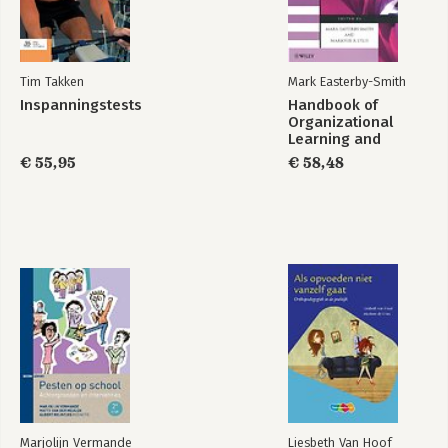
zetel in Utrecht.
Tim Takken
Mark Easterby-Smith
Inspanningstests
Handbook of
Organizational
Learning and
Knowledge
€ 55,95
€ 58,48
Management
Marjolijn Vermande
Liesbeth Van Hoof