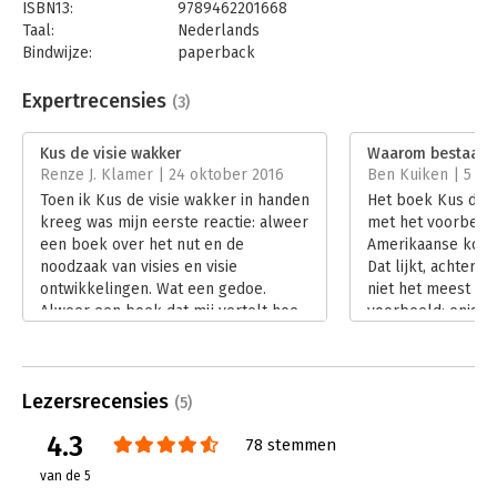
ISBN13:
9789462201668
doorbraken door het inspireren van doorbraken door het
Taal:
Nederlands
inspireren en verbinden van mensen. Hans van der Loo doet dit
Bindwijze:
paperback
als zelfstandig adviseur, terwijl Jeroen Geelhoed en Salem
Aantal pagina's:
315
Samhoud beide verbonden zijn aan organisatieadviesbureau
Uitgever:
Boom
&Samhoud. De drie schreven eerder het veelgeprezen boek
Expertrecensies
(3)
Druk:
1
'Plezier & prestatie', dat inmiddels ook in Spanje en Duitsland
Verschijningsdatum:
30-6-2015
voor opwinding heeft gezorgd.
Kus de visie wakker
Waarom bestaan w
Renze J. Klamer | 24 oktober 2016
Ben Kuiken | 5 me
Hoofdrubriek:
Strategisch management
Toen ik Kus de visie wakker in handen
Het boek Kus de v
kreeg was mijn eerste reactie: alweer
met het voorbeel
een boek over het nut en de
Amerikaanse koffi
noodzaak van visies en visie
Dat lijkt, achteraf
ontwikkelingen. Wat een gedoe.
niet het meest ge
Alweer een boek dat mij vertelt hoe
voorbeeld: enige
belangrijk het is om een visie te
verschijnen van h
hebben…
driemanschap Sa
Lees verder
Van der Loo kwam
Lezersrecensies
weer terecht.
(5)
Lees verder
4.3
78 stemmen
van de 5