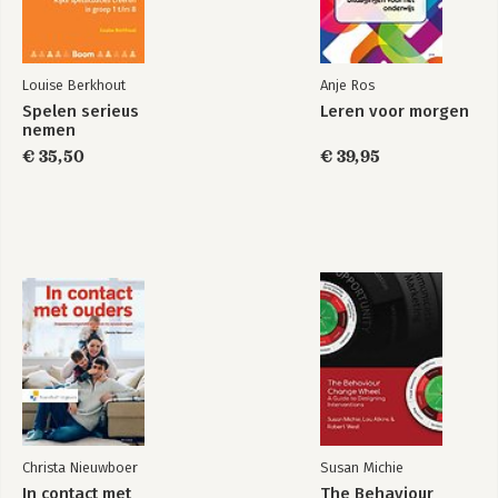
Bekijk alle boeken
Louise Berkhout
Anje Ros
Spelen serieus
Leren voor morgen
nemen
€ 35,50
€ 39,95
Be useful
Kus de visie wakker
Bekijk alle boeken
Christa Nieuwboer
Susan Michie
In contact met
The Behaviour