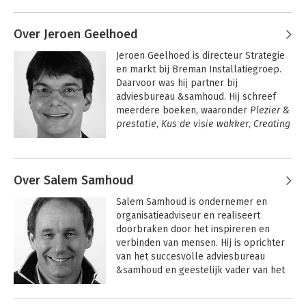
Andere boeken door Hans van der
bekroond met de titel 
Loo
Managementboek van het Jaar 2024.
Over Jeroen Geelhoed
Jeroen Geelhoed is directeur Strategie 
en markt bij Breman Installatiegroep. 
Daarvoor was hij partner bij 
adviesbureau &samhoud. Hij schreef 
meerdere boeken, waaronder 
Plezier & 
prestatie
, 
Kus de visie wakker
, 
Creating 
lasting value
 en 
Briljante 
businessmodellen
.
Andere boeken door Jeroen
Geelhoed
Over Salem Samhoud
Musk Modus
Giftig gedoe op de
Salem Samhoud is ondernemer en 
werkplek
organisatieadviseur en realiseert 
doorbraken door het inspireren en 
verbinden van mensen. Hij is oprichter 
van het succesvolle adviesbureau 
&samhoud en geestelijk vader van het 
concept persoonlijke visie