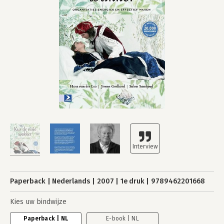
Paperback
Nederlands
2007
1e druk
9789462201668
Kies uw bindwijze
Paperback | NL
E-book | NL