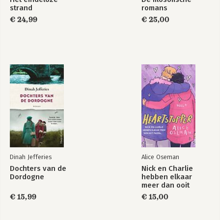
strand
romans
€ 24,99
€ 25,00
Dinah Jefferies
Alice Oseman
Dochters van de
Nick en Charlie
Dordogne
hebben elkaar
meer dan ooit
nodig…
€ 15,99
€ 15,00