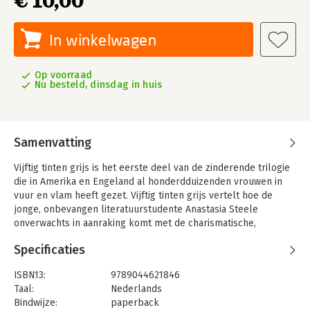
€ 10,00
In winkelwagen
Op voorraad
Nu besteld, dinsdag in huis
Samenvatting
Vijftig tinten grijs is het eerste deel van de zinderende trilogie
die in Amerika en Engeland al honderdduizenden vrouwen in
vuur en vlam heeft gezet. Vijftig tinten grijs vertelt hoe de
jonge, onbevangen literatuurstudente Anastasia Steele
onverwachts in aanraking komt met de charismatische,
mysterieuze miljonair Christian Grey. Ze is direct betoverd door
Specificaties
hem, maar probeert hem uit haar hoofd te zetten: hij is te rijk
en te hoog gegrepen voor haar. Totdat Grey op een dag ineens
ISBN13:
9789044621846
in de winkel staat waar ze parttime werkt.Vanaf dat moment zal
Taal:
Nederlands
Christian Grey Anastasia geen moment meer met rust laten.
Bindwijze:
paperback
Steeds dieper trekt hij haar zijn wereld van duistere seksuele