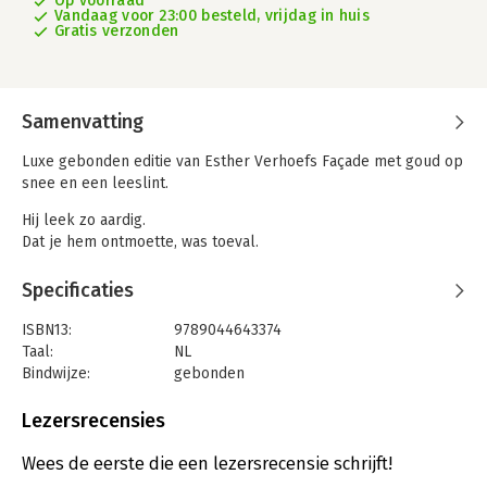
Op voorraad
Vandaag voor 23:00 besteld, vrijdag in huis
Gratis verzonden
Samenvatting
Luxe gebonden editie van Esther Verhoefs Façade met goud op
snee en een leeslint.
Hij leek zo aardig.
Dat je hem ontmoette, was toeval.
Of niet?
Specificaties
Twee jaar na haar pijnlijke scheiding komt jonge moeder Iris
van der Steen eindelijk aan vakantie toe. Een roadtrip dwars
ISBN13:
9789044643374
door snikheet Europa met oldtimer Toet, en stapels
Taal:
NL
cassettebandjes uit haar jeugd, moet haar dichter bij zichzelf
Bindwijze:
gebonden
en bij haar reislustige moeder in Portugal brengen. Wanneer
Aantal pagina's:
368
ze de knappe, charismatische sportinstructeur Mischa de Jong
Uitgever:
Prometheus
Lezersrecensies
laat instappen lijkt de reis een romantische wending te nemen.
Druk:
10
Maar Mischa is niet wie hij zegt te zijn.
Verschijningsdatum:
27-11-2019
Wees de eerste die een lezersrecensie schrijft!