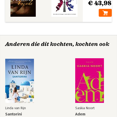
Marie Claire
€ 43,98
‘In één adem uit!’
Margriet
Anderen die dit kochten, kochten ook
Linda van Rijn
Saskia Noort
Santorini
Adem