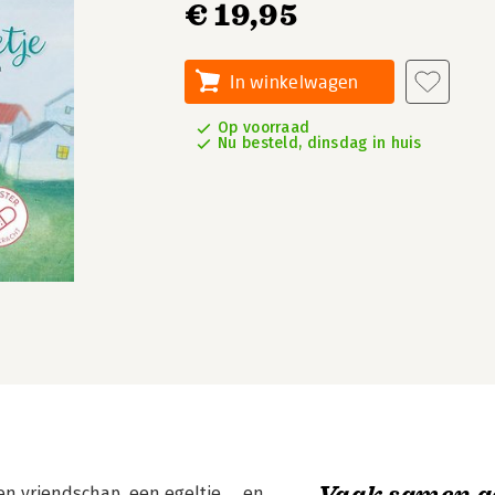
€ 19,95
In winkelwagen
Op voorraad
Nu besteld, dinsdag in huis
Vaak samen g
en vriendschap, een egeltje … en