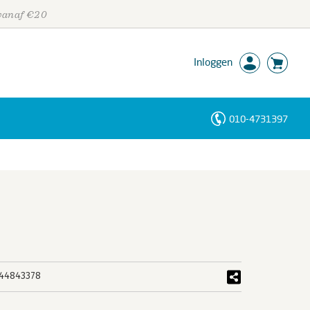
 vanaf €20
Inloggen
010-4731397
Personen
Trefwoorden
44843378