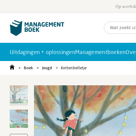
Op werkda
Uitdagingen + oplossingen
Managementboeken
Ove
Boek
Jeugd
Kattenbelletje