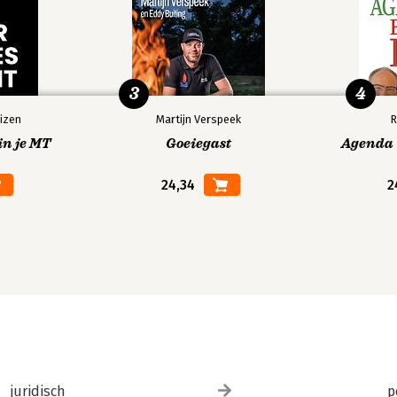
3
4
izen
Martijn Verspeek
R
in je MT
Goeiegast
Agenda V
24,34
2
juridisch
p