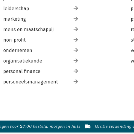
leiderschap
p
marketing
p
mens en maatschappij
r
non-profit
s
ondernemen
v
organisatiekunde
w
personal finance
personeelsmanagement
gen voor 23:00 besteld, morgen in huis
Gratis verzending