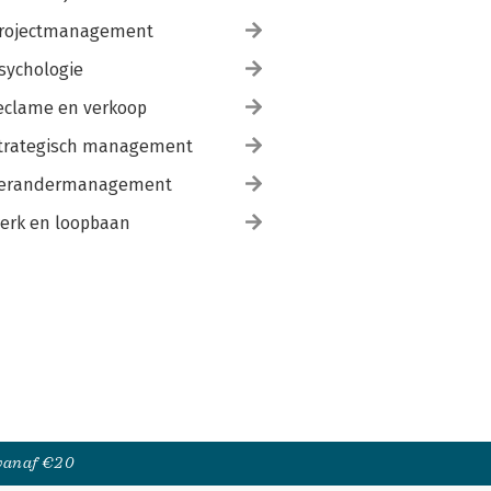
rojectmanagement
sychologie
eclame en verkoop
trategisch management
erandermanagement
erk en loopbaan
 vanaf €20