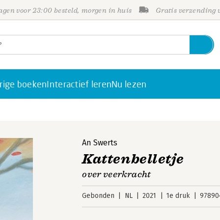
gen voor 23:00 besteld, morgen in huis
Gratis verzending
rige boeken
Interactief leren
Nu lezen
An Swerts
Kattenbelletje
over veerkracht
Gebonden
NL
2021
1e druk
97890