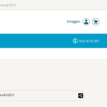
 vanaf €20
Inloggen
010-4731397
Personen
Trefwoorden
44845013