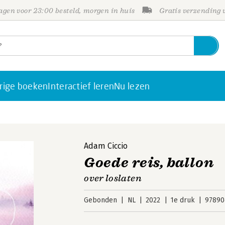
gen voor 23:00 besteld, morgen in huis
Gratis verzending
rige boeken
Interactief leren
Nu lezen
Adam Ciccio
Goede reis, ballon
over loslaten
Gebonden
NL
2022
1e druk
97890