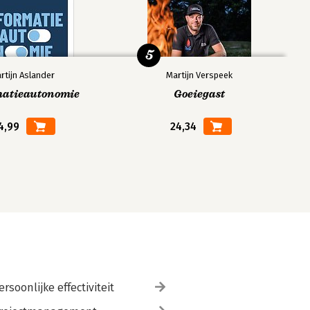
5
rtijn Aslander
Martijn Verspeek
matieautonomie
Goeiegast
4,99
24,34
ersoonlijke effectiviteit