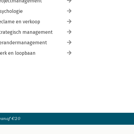
rojectmanagement
sychologie
eclame en verkoop
trategisch management
erandermanagement
erk en loopbaan
 vanaf €20