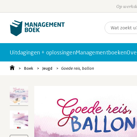
Op werkda
Uitdagingen + oplossingen
Managementboeken
Ove
Boek
Jeugd
Goede reis, ballon