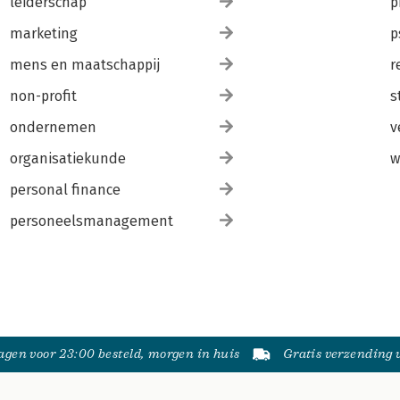
leiderschap
p
marketing
p
mens en maatschappij
r
non-profit
s
ondernemen
v
organisatiekunde
w
personal finance
personeelsmanagement
gen voor 23:00 besteld, morgen in huis
Gratis verzending