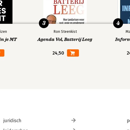
3
4
izen
Ron Steenkist
Ma
in je MT
Agenda Vol, Batterij Leeg
Infor
24,50
2
juridisch
p