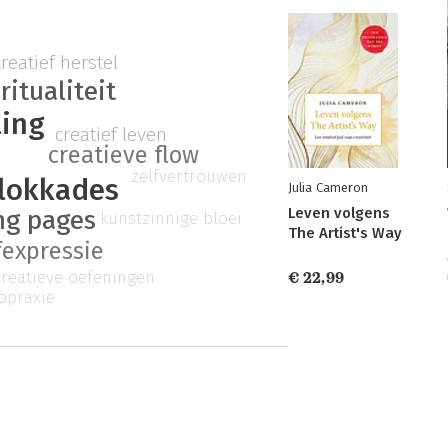
creatief herstel
ritualiteit
ling
creatief leven
creatieve flow
zelfvertrouwen
blokkades
Julia Cameron
Leven volgens
ng pages
kunstzinnige bloei
The Artist's Way
fexpressie
creatieve oefeningen
€ 22,99
ropraxie