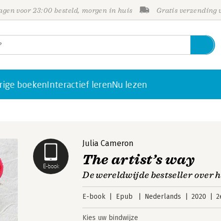
gen voor 23:00 besteld, morgen in huis
Gratis verzending
rige boeken
Interactief leren
Nu lezen
Julia Cameron
The artist’s way
E-book
De wereldwijde bestseller over 
E-book
Epub
Nederlands
2020
2
Kies uw bindwijze