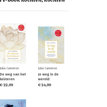
t e-book kochten, kochten
Julia Cameron
Julia Cameron
De weg van het
Je weg in de
luisteren
wereld
€ 22,99
€ 24,99