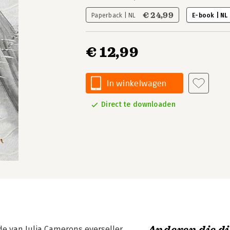
€ 24,99
Paperback | NL
E-book | NL
€ 12,99
In winkelwagen
Direct te downloaden
e van Julia Camerons everseller.