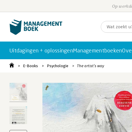
Op werkda
Uitdagingen + oplossingen
Managementboeken
Ove
E-Books
Psychologie
The artist’s way