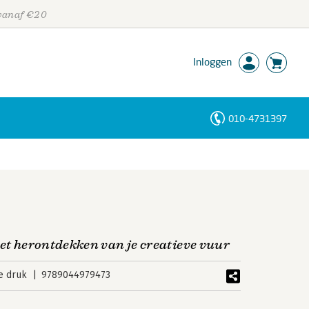
 vanaf €20
Inloggen
010-4731397
Personen
Trefwoorden
het herontdekken van je creatieve vuur
e druk
9789044979473