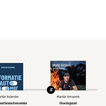
5
rtijn Aslander
Martijn Verspeek
matieautonomie
Goeiegast