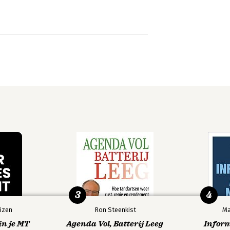
3
4
izen
Ron Steenkist
Ma
in je MT
Agenda Vol, Batterij Leeg
Infor