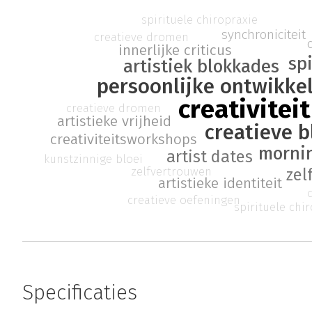
spirituele chiropraxie
synchroniciteit
creatieve dromen
innerlijke criticus
spi
artistiek blokkades
persoonlijke ontwikke
creativiteit
creatieve dromen
artistieke vrijheid
creatieve 
creativiteitsworkshops
morni
artist dates
kunstzinnige bloei
zelfvertrouwen
zel
artistieke identiteit
creatieve oefeningen
spirituele chi
Specificaties