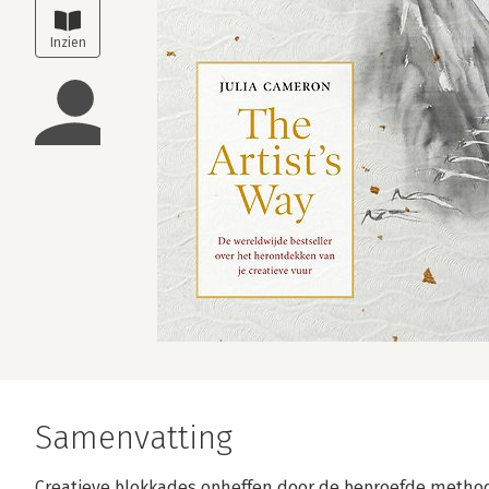
Samenvatting
Creatieve blokkades opheffen door de beproefde method