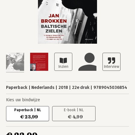
Paperback
Nederlands
2018
22e druk
9789045036854
Kies uw bindwijze
Paperback | NL
E-book | NL
€ 23,99
€ 4,99