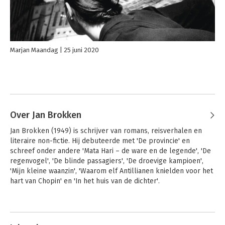
Marjan Maandag
25 juni 2020
Over Jan Brokken
Jan Brokken (1949) is schrijver van romans, reisverhalen en 
literaire non-fictie. Hij debuteerde met 'De provincie' en 
schreef onder andere 'Mata Hari – de ware en de legende', 'De 
regenvogel', 'De blinde passagiers', 'De droevige kampioen', 
'Mijn kleine waanzin', 'Waarom elf Antillianen knielden voor het 
hart van Chopin' en 'In het huis van de dichter'. 

Veel van zijn romans zijn in diverse talen vertaald en verfilmd. 
Andere boeken door Jan Brokken
Als schrijver heeft hij internationale faam verworven - The New 
York Times prees 'Jungle Rudy' als een meesterwerk van 