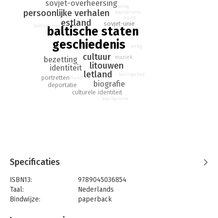
als in ‘Baltische zielen’, in geen van zijn boeken komt de lezer
sovjet-overheersing
oorlog
zoveel tederheid en lotsverbondenheid tegen.
persoonlijke verhalen
totalitarisme
kunst
estland
sovjet-unie
ballingschap
baltische staten
geschiedenis
oorlog
cultuur
muziek
bezetting
litouwen
identiteit
letland
ballingschap
portretten
kunst
biografie
deportatie
culturele identiteit
totalitarisme
Specificaties
ISBN13:
9789045036854
Taal:
Nederlands
Bindwijze:
paperback
Aantal pagina's:
464