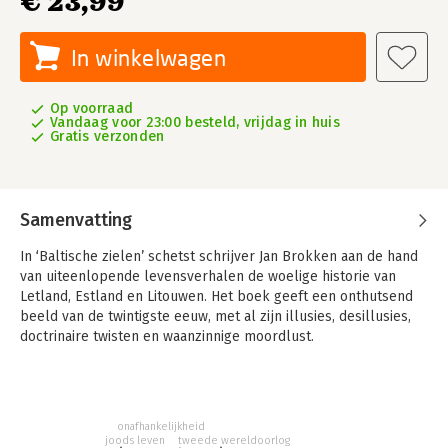
€ 23,99
In winkelwagen
Op voorraad
Vandaag voor 23:00 besteld, vrijdag in huis
Gratis verzonden
Samenvatting
In ‘Baltische zielen’ schetst schrijver Jan Brokken aan de hand
van uiteenlopende levensverhalen de woelige historie van
Letland, Estland en Litouwen. Het boek geeft een onthutsend
beeld van de twintigste eeuw, met al zijn illusies, desillusies,
doctrinaire twisten en waanzinnige moordlust.
Reizend door het heden, door jonge, trotse, onafhankelijke
landen, ziet Brokken schimmen uit het verleden opdoemen. Hij
laat zien hoe afschuwelijk maar ook hoe bijzonder mensen
onafhankelijkheid
kunnen zijn. In geen van zijn boeken komt zoveel geweld voor
joods leven
tweede wereldoorlog