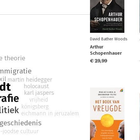
David Bather Woods
Arthur
Schopenhauer
e theorie
€ 29,99
mmigratie
xil
martin heidegger
dt
holocaust
karl jaspers
rafie
vrijheid
königsberg
itiek
eichmann in jeruzalem
 geschiedenis
s-joodse cultuur