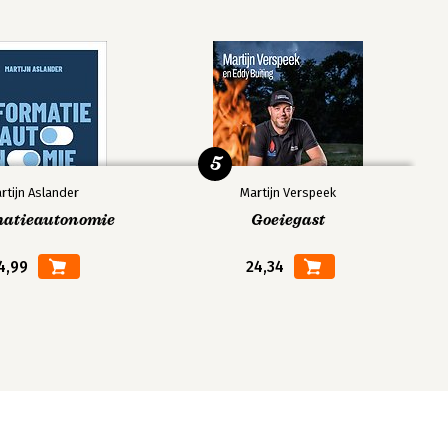
5
rtijn Aslander
Martijn Verspeek
matieautonomie
Goeiegast
4,99
24,34