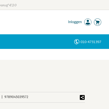
 vanaf €20
Inloggen
010-4731397
Personen
Trefwoorden
9789045039572