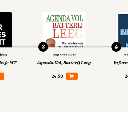
3
4
izen
Ron Steenkist
Ma
in je MT
Agenda Vol, Batterij Leeg
Infor
24,50
2