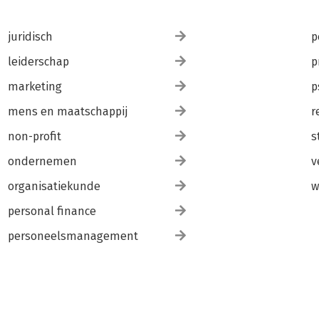
juridisch
p
leiderschap
p
marketing
p
mens en maatschappij
r
non-profit
s
ondernemen
v
organisatiekunde
w
personal finance
personeelsmanagement