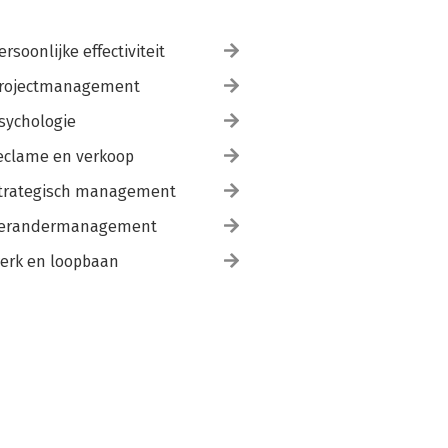
ersoonlijke effectiviteit
rojectmanagement
sychologie
eclame en verkoop
trategisch management
erandermanagement
erk en loopbaan