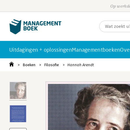
Op werkda
Uitdagingen + oplossingen
Managementboeken
Ove
Boeken
Filosofie
Hannah Arendt