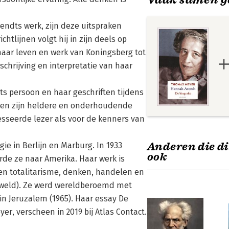
ndts werk, zijn deze uitspraken
htlijnen volgt hij in zijn deels op
haar leven en werk van Koningsberg tot
schrijving en interpretatie van haar
dts persoon en haar geschriften tijdens
s en zijn heldere en onderhoudende
resseerde lezer als voor de kenners van
Anderen die di
ie in Berlijn en Marburg. In 1933
ook
erde ze naar Amerika. Haar werk is
d en totalitarisme, denken, handelen en
geweld). Ze werd wereldberoemd met
n Jeruzalem (1965). Haar essay De
er, verscheen in 2019 bij Atlas Contact.