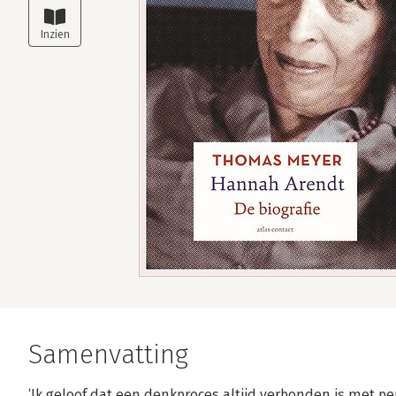
Samenvatting
‘Ik geloof dat een denkproces altijd verbonden is met per