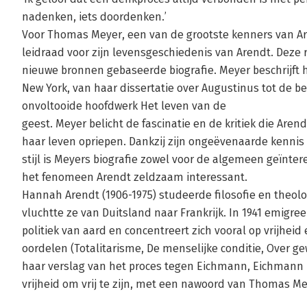
nadenken, iets doordenken.’
Voor Thomas Meyer, een van de grootste kenners van Are
leidraad voor zijn levensgeschiedenis van Arendt. Deze ric
nieuwe bronnen gebaseerde biografie. Meyer beschrijft 
New York, van haar dissertatie over Augustinus tot de be
onvoltooide hoofdwerk Het leven van de
geest. Meyer belicht de fascinatie en de kritiek die Aren
haar leven opriepen. Dankzij zijn ongeëvenaarde kenni
stijl is Meyers biografie zowel voor de algemeen geïnte
het fenomeen Arendt zeldzaam interessant.
Hannah Arendt (1906-1975) studeerde filosofie en theolog
vluchtte ze van Duitsland naar Frankrijk. In 1941 emigre
politiek van aard en concentreert zich vooral op vrijhei
oordelen (Totalitarisme, De menselijke conditie, Over 
haar verslag van het proces tegen Eichmann, Eichmann i
vrijheid om vrij te zijn, met een nawoord van Thomas Mey