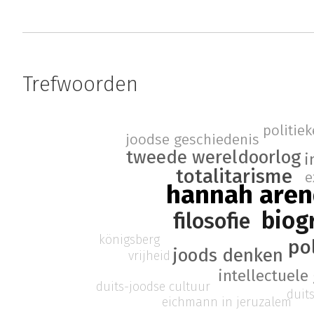
Trefwoorden
politiek
joodse geschiedenis
tweede wereldoorlog
i
totalitarisme
e
hannah aren
biog
filosofie
königsberg
pol
joods denken
vrijheid
intellectuele
duits-joodse cultuur
duit
eichmann in jeruzalem