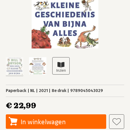
Paperback
NL
2021
8e druk
9789045043029
€ 22,99
In winkelwagen