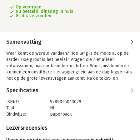
Op voorraad
Nu besteld, dinsdag in huis
Gratis verzonden
Samenvatting
Waar komt de wereld vandaan? Hoe lang is de mens al op de
aarde? Hoe groot is het heelal? Vragen die niet alleen
volwassenen, maar ook kinderen stellen. Want juist kinderen
kunnen een onstilbare nieuwsgierigheid aan de dag leggen als
het op de grote levensvragen aankomt. Na de tekst- en
geïllustreerde editie van het succesvolle Een heel kleine
Specificaties
geschiedenis van bijna alles verschijnt nu een geïllustreerde
editie speciaal voor de jeugd. Met hetzelfde enthousiasme
ISBN13:
9789045043029
waarmee Bill Bryson zijn volwassen lezers meeneemt op een
Taal:
NL
avontuurlijke reis door het leven kunnen ook jonge lezers met
Bindwijze:
paperback
de wereld kennismaken, vanaf de big bang tot het ontstaan van
Aantal pagina's:
168
de mens en verder. Op een heldere en spannende manier laat
Uitgever:
Atlas Contact
Lezersrecensies
Bryson hen kennismaken met de meest essentiële
Druk:
8
onderwerpen uit de bètawetenschappen.
Verschijningsdatum:
26-1-2021