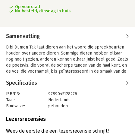
Op voorraad
Nu besteld, dinsdag in huis
Samenvatting
Bibi Dumon Tak laat dieren aan het woord die spreekbeurten
houden over andere dieren. Sommige dieren hebben elkaar
nog nooit gezien, anderen kennen elkaar juist heel goed. Zoals
de poetsvis, die vooral de scherpe tanden van de haai kent, en
de vos, die voornamelijk is geïnteresseerd in de smaak van de
gans. De zebra houdt zijn spreekbeurt over zwart-witte dieren
Specificaties
en de doodshoofdvlinder weet alles over de doodshoofdaap te
vertellen. En zoals bij iedere spreekbeurt is er na afloop
ISBN13:
9789045128276
gelegenheid tot het stellen van vragen.
Taal:
Nederlands
De lezer komt veel te weten over het dierenrijk, en dat nu
Bindwijze:
gebonden
eens niet door de ogen van mensen, maar door die van de
Aantal pagina's:
120
dieren zelf. En dat is niet kinderachtig, maar dierachtig leuk. En
Uitgever:
Singel Uitgevers
Lezersrecensies
extra mooi door de fantastische illustraties van Annemarie van
Druk:
1
Haeringen.
Verschijningsdatum:
25-10-2022
Wees de eerste die een lezersrecensie schrijft!
Hallo, ik ben de regenworm en vandaag houd ik mijn