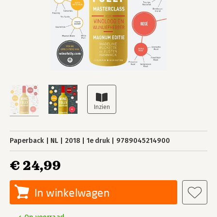
Paperback
NL
2018
1e druk
9789045214900
€ 24,99
In winkelwagen