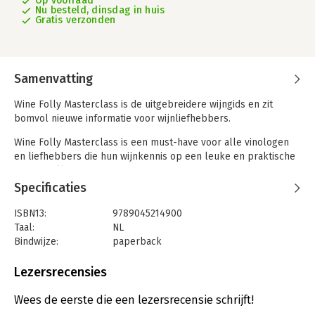
Op voorraad
Nu besteld, dinsdag in huis
Gratis verzonden
Samenvatting
Wine Folly Masterclass is de uitgebreidere wijngids en zit
bomvol nieuwe informatie voor wijnliefhebbers.
Wine Folly Masterclass is een must-have voor alle vinologen
en liefhebbers die hun wijnkennis op een leuke en praktische
manier willen vergroten.
Specificaties
De oorspronkelijke uitgave Wine Folly is uitgegroeid tot een
ware sensatie, dankzij de inventieve, overzichtelijke manier om
ISBN13:
9789045214900
alles over wijn te leren. De nieuwe Wine Folly Masterclass is
Taal:
NL
de perfecte gids voor iedereen die zijn wijnkennis verder wil
Bindwijze:
paperback
verdiepen.
Aantal pagina's:
232
Uitgever:
Karakter Uitgevers B.V.
Lezersrecensies
Het boek bevat:
Druk:
1
• Ruim 100 druivensoorten en wijnen, per stijl op kleur
Verschijningsdatum:
13-11-2018
Wees de eerste die een lezersrecensie schrijft!
gecodeerd, om gemakkelijk nieuwe wijnen te