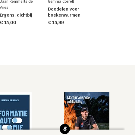
Daan Remmerts de
Gemma Correll
Vries
Doedelen voor
Ergens, dichtbij
boekenwurmen
€ 15,00
€ 15,99
5