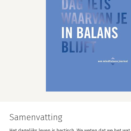
Samenvatting
Het dagelijks leven is hectisch. We weten dat we het w