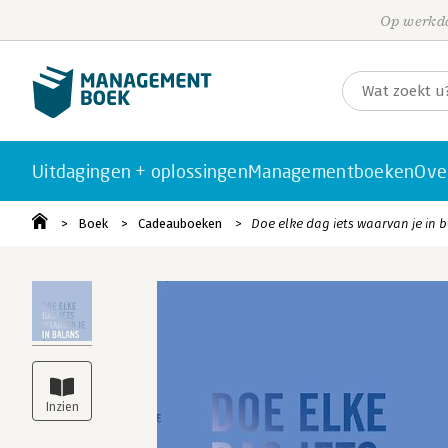
Op werkda
Uitdagingen + oplossingen
Managementboeken
Ove
Boek
Cadeauboeken
Doe elke dag iets waarvan je in ba