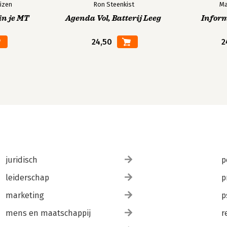
izen
Ron Steenkist
Ma
in je MT
Agenda Vol, Batterij Leeg
Infor
24,50
2
juridisch
p
leiderschap
p
marketing
p
mens en maatschappij
r