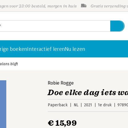
gen voor 23:00 besteld, morgen in huis
Gratis verzending
rige boeken
Interactief leren
Nu lezen
lans blijft
Robie Rogge
Doe elke dag iets wa
Paperback
NL
2021
1e druk
9789
€ 15,99