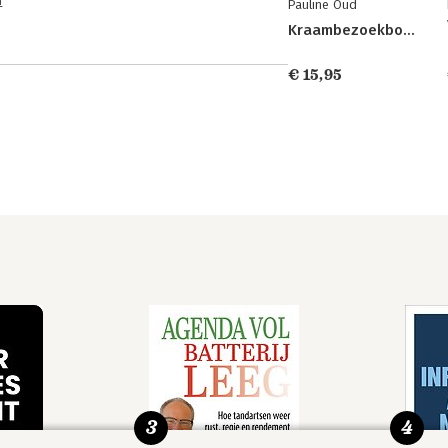
n
Pauline Oud
Kraambezoekboek
€ 15,95
3
4