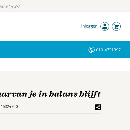
 vanaf €20
Inloggen
010-4731397
Personen
Trefwoorden
arvan je in balans blijft
045324760