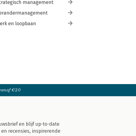
trategisch management
erandermanagement
erk en loopbaan
 vanaf €20
uwsbrief en blijf up-to-date
 en recensies, inspirerende