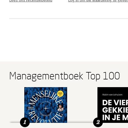
Lees ons recensiebeleid
Log in om uw waardering te geve
Managementboek Top 100
1
2