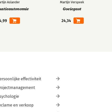
rtijn Aslander
Martijn Verspeek
matieautonomie
Goeiegast
4,99
24,34
ersoonlijke effectiviteit
rojectmanagement
sychologie
eclame en verkoop