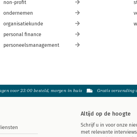
non-profit
s
ondernemen
v
organisatiekunde
w
personal finance
personeelsmanagement
gen voor 23:00 besteld, morgen in huis
Gratis verzending
Altijd op de hoogte
Schrijf u in voor onze nie
diensten
met relevante interviews