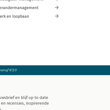
erandermanagement
erk en loopbaan
 vanaf €20
uwsbrief en blijf up-to-date
 en recensies, inspirerende
s.