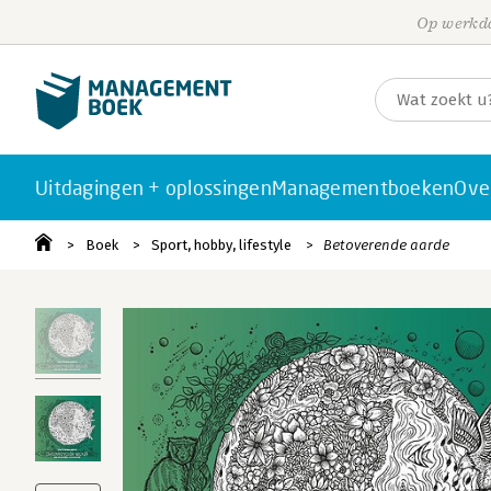
Op werkda
Uitdagingen + oplossingen
Managementboeken
Ove
Boek
Sport, hobby, lifestyle
Betoverende aarde