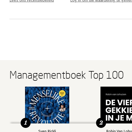
Lees ons recensiebeleid
Log in om uw waardering te geve
Managementboek Top 100
1
2
Sven Rickli
Robin Van Lohu