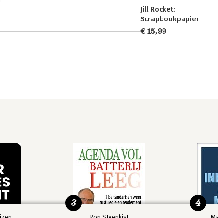
n
Jill Rocket:
Scrapbookpapier
€ 15,99
3
4
izen
Ron Steenkist
Ma