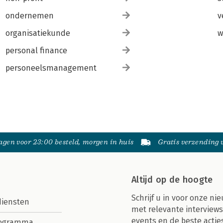
ondernemen
v
organisatiekunde
w
personal finance
personeelsmanagement
gen voor 23:00 besteld, morgen in huis
Gratis verzending
Altijd op de hoogte
Schrijf u in voor onze nie
diensten
met relevante interviews
events en de beste actie
rogramma