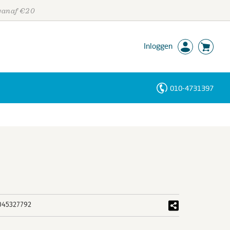
 vanaf €20
Inloggen
010-4731397
Personen
Trefwoorden
045327792