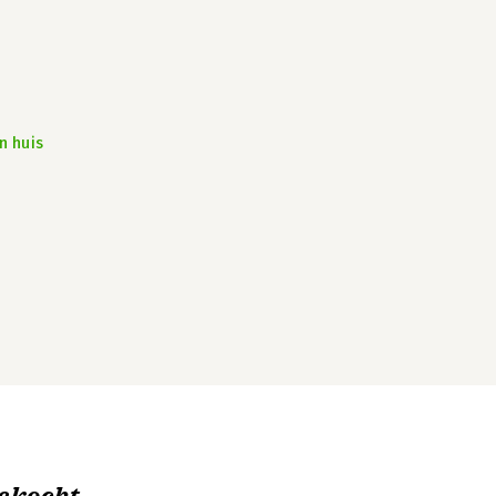
n huis
ekocht