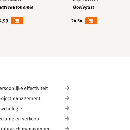
matieautonomie
Goeiegast
4,99
24,34
ersoonlijke effectiviteit
rojectmanagement
sychologie
eclame en verkoop
trategisch management