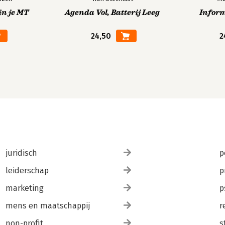
in je MT
Agenda Vol, Batterij Leeg
Infor
24,50
2
juridisch
p
leiderschap
p
marketing
p
mens en maatschappij
r
non-profit
s