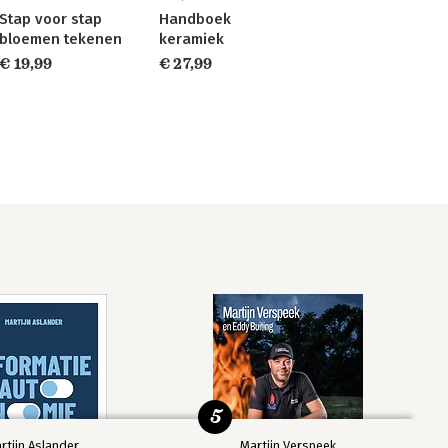
Stap voor stap
Handboek
bloemen tekenen
keramiek
€ 19,99
€ 27,99
5
rtijn Aslander
Martijn Verspeek