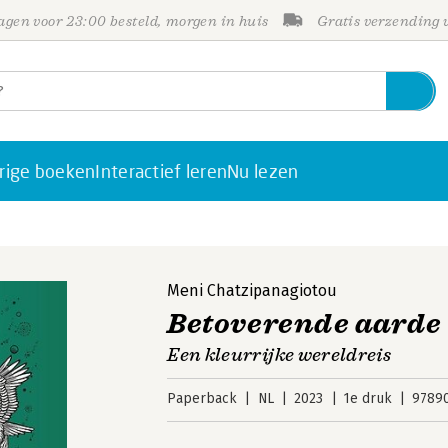
gen voor 23:00 besteld, morgen in huis
Gratis verzending
rige boeken
Interactief leren
Nu lezen
Meni Chatzipanagiotou
Betoverende aarde
Een kleurrijke wereldreis
Paperback
NL
2023
1e druk
9789