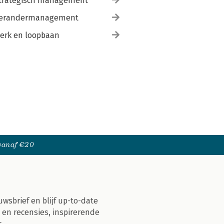
trategisch management
erandermanagement
erk en loopbaan
 vanaf €20
uwsbrief en blijf up-to-date
 en recensies, inspirerende
s.