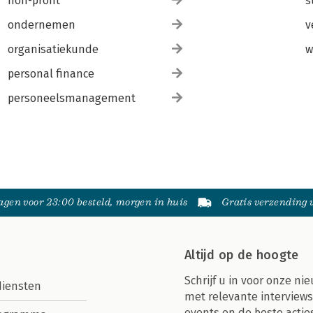
non-profit
s
ondernemen
v
organisatiekunde
w
personal finance
personeelsmanagement
gen voor 23:00 besteld, morgen in huis
Gratis verzending
Altijd op de hoogte
Schrijf u in voor onze nie
diensten
met relevante interviews
events en de beste actie