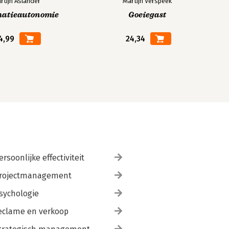
rtijn Aslander
Martijn Verspeek
matieautonomie
Goeiegast
4,99
24,34
ersoonlijke effectiviteit
rojectmanagement
sychologie
eclame en verkoop