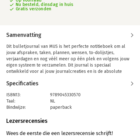
Op voorraad
Nu besteld, dinsdag in huis
Gratis verzonden
Samenvatting
Dit bulletjournal van MUS is het perfecte notitieboek om al
jouw afspraken, taken, plannen, wensen, to-dolijstjes,
verjaardagen en nog véél meer op één plek en volgens jouw
eigen systeem te verzamelen. Dit journal is speciaal
ontwikkeld voor al jouw journalcreaties en is de absolute
broedplaats voor je creatiefste momenten!
Specificaties
ISBN13:
9789045330570
Taal:
NL
Bindwijze:
paperback
Aantal pagina's:
192
Uitgever:
Uitgeverij MUS
Lezersrecensies
Druk:
1
Verschijningsdatum:
17-11-2025
Wees de eerste die een lezersrecensie schrijft!