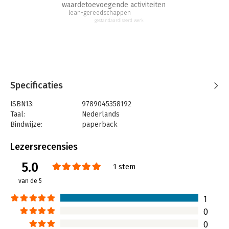
waardetoevoegende activiteiten
lean-gereedschappen
gestandaardiseerd werk
Specificaties
ISBN13:
9789045358192
Taal:
Nederlands
Bindwijze:
paperback
Aantal pagina's:
167
Uitgever:
BBNC Uitgevers
Lezersrecensies
Druk:
2
5.0
Verschijningsdatum:
30-3-2022
1 stem
van de 5
Hoofdrubriek:
Organisatiekunde
Serie:
Dummies (Nederlandstalig)
1
0
0