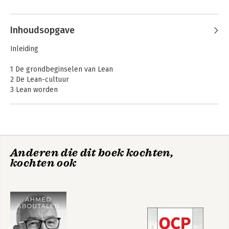
Inhoudsopgave
Inleiding
1 De grondbeginselen van Lean
2 De Lean-cultuur
3 Lean worden
4 Waarde zien door de ogen van de klant
5 De waardestroom in kaart brengen
Lean for Dummies
6 Lean-projecten en kaizen
7 De Lean-gereedschap
8 Nog meer hulpmiddelen
Anderen die dit boek kochten,
9 De Lean-onderneming
Bekijk alle boeken
kochten ook
10 Tien best practices van Lean
Index