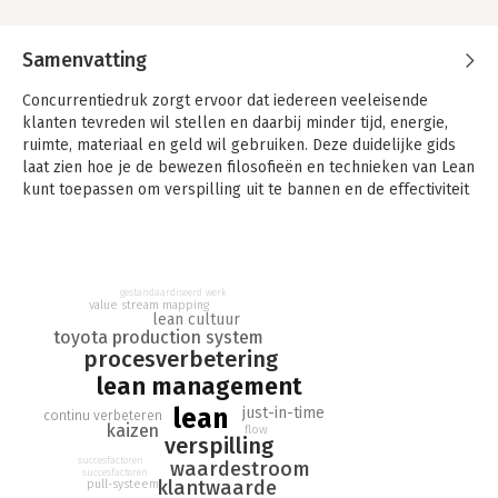
Samenvatting
Concurrentiedruk zorgt ervoor dat iedereen veeleisende
klanten tevreden wil stellen en daarbij minder tijd, energie,
ruimte, materiaal en geld wil gebruiken. Deze duidelijke gids
laat zien hoe je de bewezen filosofieën en technieken van Lean
kunt toepassen om verspilling uit te bannen en de effectiviteit
van je middelen te maximaliseren.
Natalie J. Sayer heeft meer dan 25 jaar internationale ervaring
als implementeerder, facilitator en consultant in continue
procesverbetering.
gestandaardiseerd werk
value stream mapping
lean cultuur
Bruce Williams is senior vicepresident van Strategic Programs
toyota production system
voor Software AG, wereldwijde leider in business process
procesverbetering
excellence.
lean management
lean
just-in-time
continu verbeteren
kaizen
flow
verspilling
succesfactoren
waardestroom
succesfactoren
klantwaarde
pull-systeem