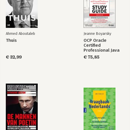
Ahmed Aboutaleb
Jeanne Boyarsky
Thuis
OCP Oracle
Certified
Professional Java
SE 21 Developer
€ 32,99
€ 75,85
Study Guide: Exam
1Z0–830