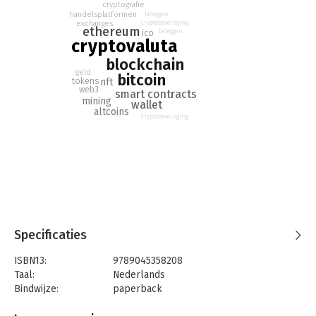
en vele andere vragen rond cryptovaluta.
cryptografie
handelsplatformen
beleggen
exchanges
cryptobeveiliging
ethereum
beleggen
ico
cryptovaluta
blockchain
geld
bitcoin
tokens
nft
web3
smart contracts
mining
wallet
altcoins
cryptobeveiliging
Specificaties
ISBN13:
9789045358208
Taal:
Nederlands
Bindwijze:
paperback
Aantal pagina's:
192