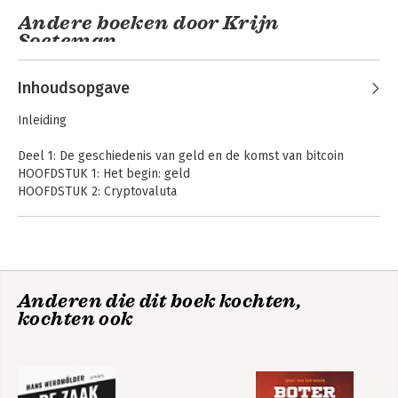
Andere boeken door Krijn
Soeteman
Inhoudsopgave
Inleiding
Deel 1: De geschiedenis van geld en de komst van bitcoin
HOOFDSTUK 1: Het begin: geld
HOOFDSTUK 2: Cryptovaluta
HOOFDSTUK 3: Bitcoin
HOOFDSTUK 4: Altcoins en forks
Deel 2: De komst van ethereum en smart contracts
Cryptovaluta voor
Dummies
HOOFDSTUK 5: Ethereum, smart contracts en heel veel
Anderen die dit boek kochten,
mogelijkheden
kochten ook
HOOFDSTUK 6: Alles wordt een token
HOOFDSTUK 7: Wallets uitgebreid
HOOFDSTUK 8: ICO’s en airdrops
Bekijk alle boeken
HOOFDSTUK 9: NFT’s en web 3