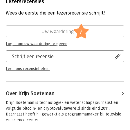
Uitgever:
BBNC Uitgevers
Lezersrecensies
Druk:
2
Verschijningsdatum:
28-6-2022
Wees de eerste die een lezersrecensie schrijft!
Hoofdrubriek:
IT-management / ICT
,
Personal finance
Serie:
Dummies (Nederlandstalig)
?
Uw waardering
Log in om uw waardering te geven
Schrijf een recensie
Lees ons recensiebeleid
Over Krijn Soeteman
Krijn Soeteman is technologie- en wetenschapsjournalist en 
volgt de bitcoin- en cryptovalutawereld sinds eind 2011. 
Daarnaast heeft hij gewerkt als programmamaker bij televisie 
en science center.