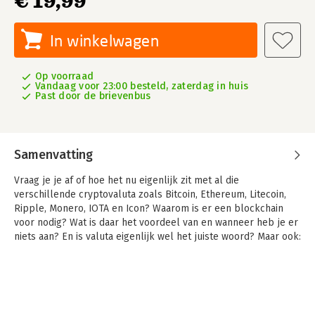
€ 19,99
In winkelwagen
Op voorraad
Vandaag voor 23:00 besteld, zaterdag in huis
Past door de brievenbus
Samenvatting
Vraag je je af of hoe het nu eigenlijk zit met al die
verschillende cryptovaluta zoals Bitcoin, Ethereum, Litecoin,
Ripple, Monero, IOTA en Icon? Waarom is er een blockchain
voor nodig? Wat is daar het voordeel van en wanneer heb je er
niets aan? En is valuta eigenlijk wel het juiste woord? Maar ook:
hoe werkt handelen op cryptobeurzen en kun je er (nog) snel
rijk mee worden? Hoe werken eigen wallets en wat zijn 'smart
contracts'? Wat is een NFT en wat kan je ermee?
In dit boek vind je in begrijpelijke taal de antwoorden op deze