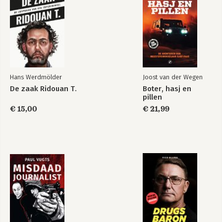
Deel 3:Geld verdienen met cryptovaluta en verschillende
toepassingen
HOOFDSTUK 10: Geld verdienen met cryptovaluta
HOOFDSTUK 11: Ecosystemen
Deel 4: Het deel van de tientallen
HOOFDSTUK 12: Tien grote handelsplatformen
HOOFDSTUK 13: Tien misvattingen rond cryptovaluta
Hans Werdmölder
Joost van der Wegen
De zaak Ridouan T.
Boter, hasj en
Verklarende woordenlijst
pillen
€ 15,00
€ 21,99