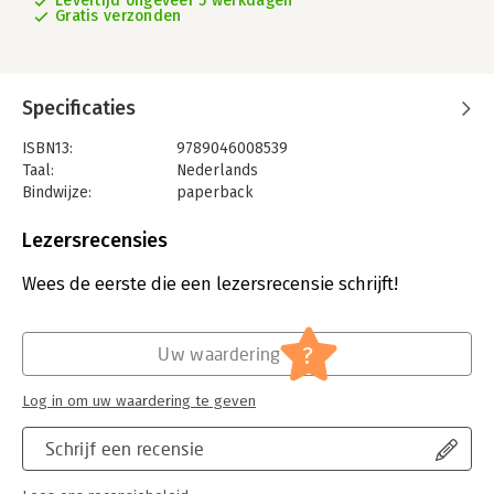
Levertijd ongeveer 5 werkdagen
Gratis verzonden
Specificaties
ISBN13:
9789046008539
Taal:
Nederlands
Bindwijze:
paperback
Uitgever:
Instruct
Druk:
1
Lezersrecensies
Verschijningsdatum:
22-3-2021
Wees de eerste die een lezersrecensie schrijft!
Hoofdrubriek:
IT-management / ICT
?
Uw waardering
Log in om uw waardering te geven
Schrijf een recensie