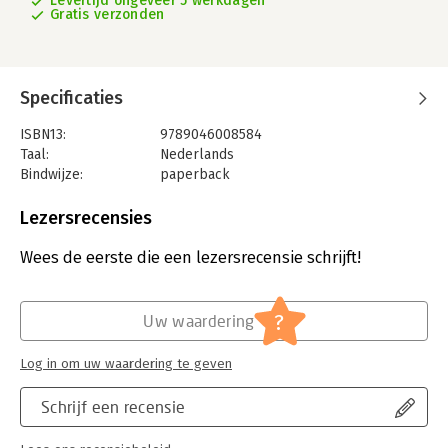
Levertijd ongeveer 5 werkdagen
Gratis verzonden
Specificaties
ISBN13:
9789046008584
Taal:
Nederlands
Bindwijze:
paperback
Uitgever:
Instruct
Druk:
1
Lezersrecensies
Verschijningsdatum:
29-10-2021
Wees de eerste die een lezersrecensie schrijft!
Hoofdrubriek:
IT-management / ICT
?
Uw waardering
Log in om uw waardering te geven
Schrijf een recensie