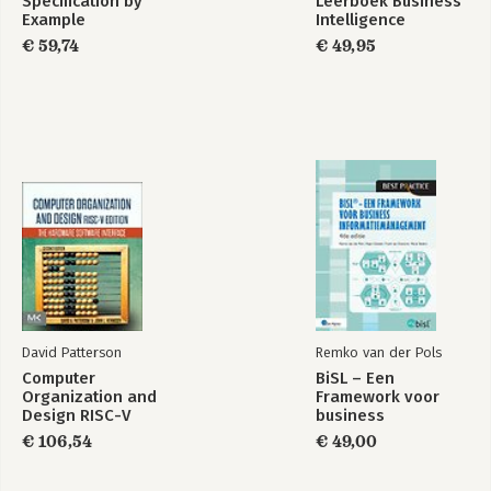
Specification by
Leerboek Business
Example
Intelligence
€ 59,74
€ 49,95
David Patterson
Remko van der Pols
Computer
BiSL – Een
Organization and
Framework voor
Design RISC-V
business
Edition
informatiemanagement
€ 106,54
€ 49,00