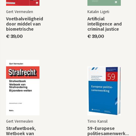
Gert Vermeulen
Katalin Ligeti
Voetbalveiligheid
Artificial
door middel van
intelligence and
biometrische
criminal justice
toegangscontrole
€ 39,00
€ 39,00
Gert Vermeulen
Timo Kansil
Strafwetboek,
59-Europese
Wetboek van
politiesamenwerking