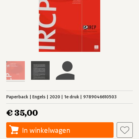
Paperback
Engels
2020
1e druk
9789046610503
€ 35,00
In winkelwagen