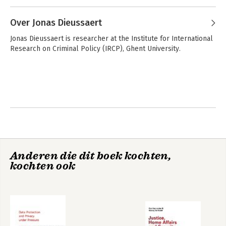
methoden van het criminologisch onderzoek en cross-
Andere boeken door Lieven
nationaal vergelijkend onderzoek.
Pauwels
Big data en
De
Over Jonas Dieussaert
innovatieve
Advocatenbarometer
methoden voor
2020
Jonas Dieussaert is researcher at the Institute for International 
criminologisch
Research on Criminal Policy (IRCP), Ghent University.
onderzoek
Artificial
Voetbalveiligheid
intelligence and
door middel van
criminal justice
biometrische
toegangscontrole
Bekijk alle boeken
Buurtinformatienetwerken
Anderen die dit boek kochten,
en lokale veiligheid
kochten ook
66-Big data
policing
Bekijk alle boeken