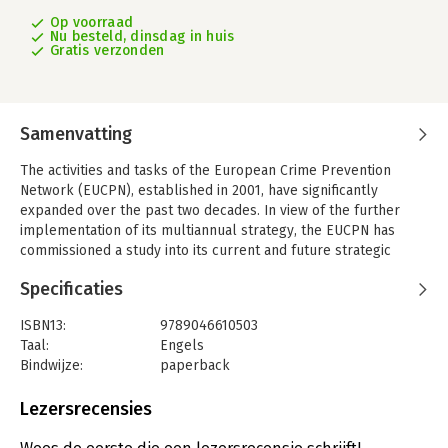
Op voorraad
Nu besteld, dinsdag in huis
Gratis verzonden
Samenvatting
The activities and tasks of the European Crime Prevention
Network (EUCPN), established in 2001, have significantly
expanded over the past two decades. In view of the further
implementation of its multiannual strategy, the EUCPN has
commissioned a study into its current and future strategic
market position, conducted with the financial support of the
Specificaties
EU’s Internal Security Fund – Police. This book reflects the
results.
ISBN13:
9789046610503
Whilst the EUCPN proves a well-equipped, versatile and
Taal:
Engels
multipurpose network in the EU crime prevention area,
Bindwijze:
paperback
consolidation and further boosting are due. Key suggestions
Aantal pagina's:
99
are to enhance outputs and visibility, to intensify existing
Uitgever:
MAKLU uitgevers
Lezersrecensies
partnerships, to broaden target and beneficiary audiences,
Druk:
1
including at local levels, to implement practice-oriented,
Verschijningsdatum:
25-5-2020