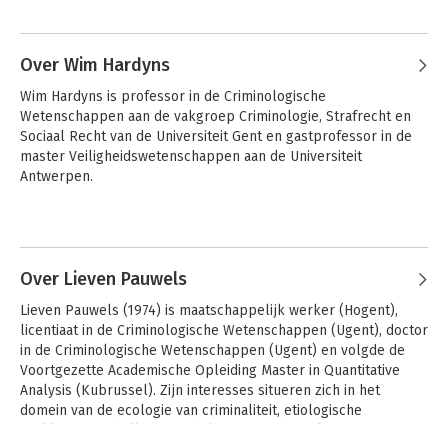
Ghent University, Belgium. He is also General Director 
Andere boeken door Gert
Publications of the AIDP and Editor-in-Chief of the RIDP.
Vermeulen
Over Wim Hardyns
Wim Hardyns is professor in de Criminologische 
Wetenschappen aan de vakgroep Criminologie, Strafrecht en 
Sociaal Recht van de Universiteit Gent en gastprofessor in de 
master Veiligheidswetenschappen aan de Universiteit 
Antwerpen.
Andere boeken door Wim Hardyns
Over Lieven Pauwels
Basisteksten
Strafwetboek,
Lieven Pauwels (1974) is maatschappelijk werker (Hogent), 
Internationaal en
Wetboek van
licentiaat in de Criminologische Wetenschappen (Ugent), doctor 
Europees strafrecht
strafvordering,
Bijzondere wetten
in de Criminologische Wetenschappen (Ugent) en volgde de 
Voortgezette Academische Opleiding Master in Quantitative 
Analysis (Kubrussel). Zijn interesses situeren zich in het 
domein van de ecologie van criminaliteit, etiologische 
verklaringsmodellen voor delinquent gedrag, kwantitatieve 