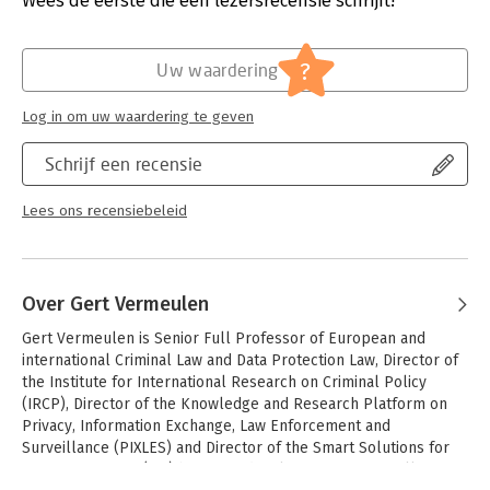
Wees de eerste die een lezersrecensie schrijft!
multi-language and multimedia approaches, and to focus on
the implementation, monitoring, coordination and evaluation of
Hoofdrubriek:
Juridisch
crime prevention policies or strategies, including through
Jongbloed:
Strafrecht diversen
?
Uw waardering
cooperation with academia.
Serie:
Reeks IRCP
Log in om uw waardering te geven
Schrijf een recensie
Lees ons recensiebeleid
Over Gert Vermeulen
Gert Vermeulen is Senior Full Professor of European and 
international Criminal Law and Data Protection Law, Director of 
the Institute for International Research on Criminal Policy 
(IRCP), Director of the Knowledge and Research Platform on 
Privacy, Information Exchange, Law Enforcement and 
Surveillance (PIXLES) and Director of the Smart Solutions for 
Secure Societies (i4S) business development center, all at 