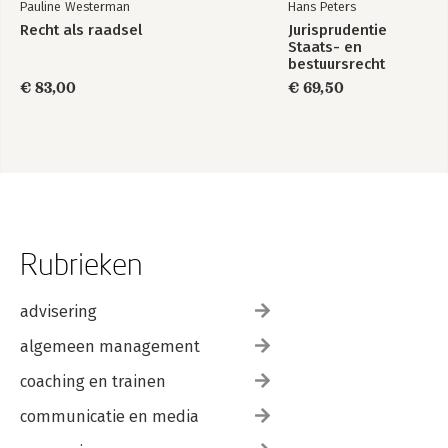
Pauline Westerman
Hans Peters
Recht als raadsel
Jurisprudentie
Staats- en
bestuursrecht
1849-2025
€ 83,00
€ 69,50
Rubrieken
advisering
algemeen management
coaching en trainen
communicatie en media