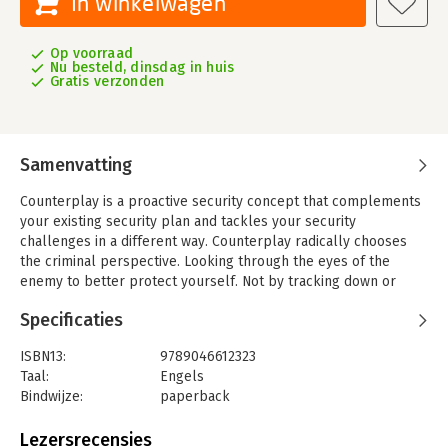
In winkelwagen
Op voorraad
Nu besteld, dinsdag in huis
Gratis verzonden
Samenvatting
Counterplay is a proactive security concept that complements
your existing security plan and tackles your security
challenges in a different way. Counterplay radically chooses
the criminal perspective. Looking through the eyes of the
enemy to better protect yourself. Not by tracking down or
attacking potential enemies, but by pro-actively subverting as
Specificaties
many attack strategies as possible. You are thinking ahead in a
game of chess with the enemy.
ISBN13:
9789046612323
With plenty of practical examples and useful tips, Counterplay
Taal:
Engels
translates its ideas into viable methods tailored to any
Bindwijze:
paperback
organization. People are put at the heart of the approach,
Aantal pagina's:
107
because human action is crucial in any security policy. People
Uitgever:
MAKLU uitgevers
Lezersrecensies