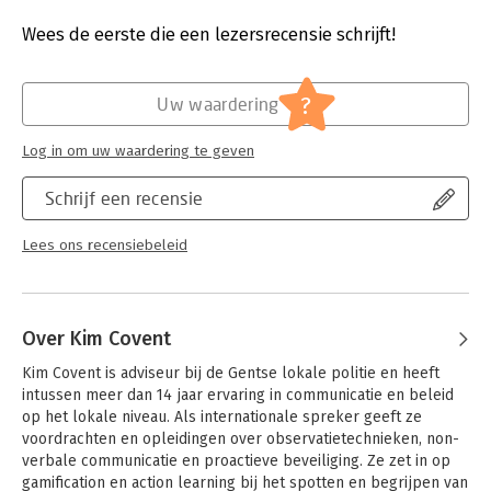
can be your weakest link, but with the right guidance and tools
Druk:
1
they become your strongest asset.
Verschijningsdatum:
21-12-2023
Wees de eerste die een lezersrecensie schrijft!
Counterplay is for anyone who wants to work on security in the
Hoofdrubriek:
Juridisch
workplace. For security professionals who want to add new
Jongbloed:
Strafrecht algemeen
?
Uw waardering
security insights to their organization. For employees of
Serie:
Counterplay
emergency services, security personnel of museums and other
Log in om uw waardering te geven
institutions, but also for hospitality teams of organizations and
events. You will learn to observe proactively, to look critically
Schrijf een recensie
at your own (security) resources, and to design effective
barriers in an accessible way.
Lees ons recensiebeleid
Over Kim Covent
Kim Covent is adviseur bij de Gentse lokale politie en heeft 
intussen meer dan 14 jaar ervaring in communicatie en beleid 
op het lokale niveau. Als internationale spreker geeft ze 
voordrachten en opleidingen over observatietechnieken, non-
verbale communicatie en proactieve beveiliging. Ze zet in op 
gamification en action learning bij het spotten en begrijpen van 