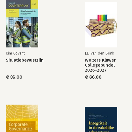
Situatiebewustzijn
Kim Covent
J.E. van den Brink
Situatiebewustzijn
Wolters Kluwer
Bekijk alle boeken
Collegebundel
2026-2027
€ 35,00
€ 66,00