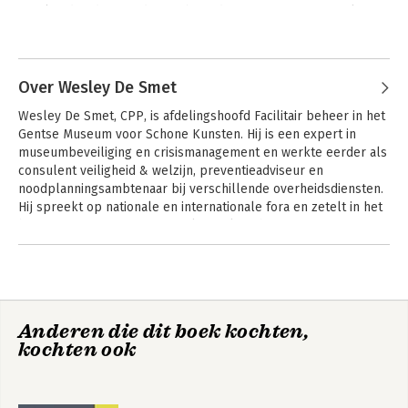
afwijkend gedrag en de voorbereidingen van een criminele 
aanval.
Andere boeken door Kim Covent
Over Wesley De Smet
Wesley De Smet, CPP, is afdelingshoofd Facilitair beheer in het 
Gentse Museum voor Schone Kunsten. Hij is een expert in 
museumbeveiliging en crisismanagement en werkte eerder als 
consulent veiligheid & welzijn, preventieadviseur en 
noodplanningsambtenaar bij verschillende overheidsdiensten. 
Hij spreekt op nationale en internationale fora en zetelt in het 
bestuur van ASIS International Benelux Chapter.
Andere boeken door Wesley De
Smet
Situatiebewustzijn
Anderen die dit boek kochten,
kochten ook
Bekijk alle boeken