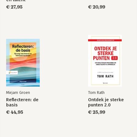
Wanneer we analyseren wat je precies 
stem?
€ 27,95
€ 20,99
doet, zijn er mogelijkheden te over om 
verder te groeien. Heerlijk vak heb ik!  
Bekijk alle boeken
Mirjam Groen
Tom Rath
Reflecteren: de
Ontdek je sterke
basis
punten 2.0
€ 44,95
€ 25,99