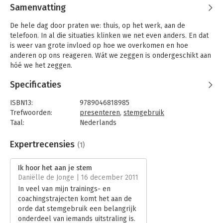
Samenvatting
De hele dag door praten we: thuis, op het werk, aan de
telefoon. In al die situaties klinken we net even anders. En dat
is weer van grote invloed op hoe we overkomen en hoe
anderen op ons reageren. Wát we zeggen is ondergeschikt aan
hóé we het zeggen.
In 'Ik hoor het aan je stem' komen tal van technische, sociale
Specificaties
en psychische aspecten van onze spraak aan bod. Met vele
praktijkvoorbeelden, heldere tips en oefeningen om meer
ISBN13:
9789046818985
regie over je stem te krijgen en meer dan zeventig links via
Trefwoorden:
presenteren
,
stemgebruik
QR-codes naar bekende stemmen op YouTube. Luister met
Taal:
Nederlands
andere oren naar Linda de Mol, Matthijs van Nieuwkerk, Mien
Bindwijze:
paperback
Dobbelsteen, Jules Deelder, Margareth Thatcher, Maria Callas
Aantal pagina's:
176
Expertrecensies
(1)
en vele anderen.
Uitgever:
Nieuw Amsterdam
Druk:
5
Ik hoor het aan je stem
* Hoe wordt u weer gehoord door uw baas? Hoe krijgt u meer
Verschijningsdatum:
24-2-2015
Daniëlle de Jonge | 16 december 2011
invloed?
In veel van mijn trainings- en
* Alles over stemmen van BN'ers, wereldleiders, cabaretiers,
Hoofdrubriek:
Persoonlijke effectiviteit
coachingstrajecten komt het aan de
Gooische meisjes
orde dat stemgebruik een belangrijk
* Surf via handige QR-codes naar YouTube
onderdeel van iemands uitstraling is.