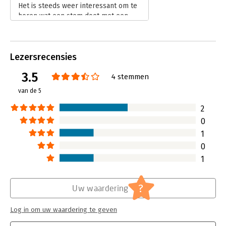
"Een basisvoorwaarde voor authentieke communicatie."
Het is steeds weer interessant om te
Management Trends
horen wat een stem doet met een
persoon. Een krachtige uitstraling of
juist onzekere, de stem heeft een
flink aandeel.
Lezersrecensies
Lees verder
3.5
4 stemmen
van de 5
2
0
1
0
1
?
Uw waardering
Log in om uw waardering te geven