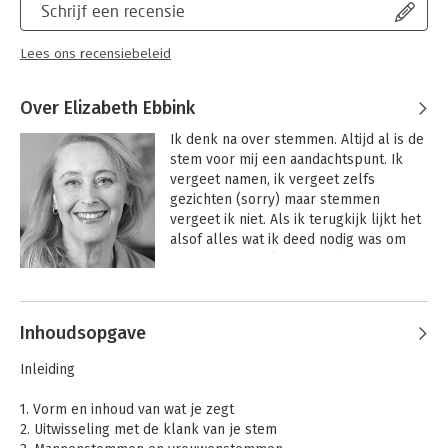
Schrijf een recensie
Lees ons recensiebeleid
Over Elizabeth Ebbink
Ik denk na over stemmen. Altijd al is de 
stem voor mij een aandachtspunt. Ik 
vergeet namen, ik vergeet zelfs 
gezichten (sorry) maar stemmen 
vergeet ik niet. Als ik terugkijk lijkt het 
alsof alles wat ik deed nodig was om 
een stemspecialist te worden. Mijn 
studie psychologie, mijn 
Andere boeken door Elizabeth
conservatoriumtijd, mijn tijd als 
Ebbink
professionele sopraan in het koor van 
Inhoudsopgave
De Nationale Opera en mijn twintig jaar 
ervaring als zangdocent... Maar op het 
Inleiding
moment zelf wist ik dat niet natuurlijk. 
Dik twintig jaar geleden heb ik het vak 
1. Vorm en inhoud van wat je zegt
van stemtrainer zelf uitgevonden. Ik 
2. Uitwisseling met de klank van je stem
merkte hoe veel daadwerkelijke 