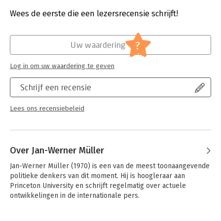
scherpe analyse van wat democratie kan betekenen in een
Beveiliging:
watermerk
tijdperk van big data en sociale vervreemding.
Bestandsformaat:
epub
Wees de eerste die een lezersrecensie schrijft!
Aantal pagina's:
221
Uitgever:
Nieuw Amsterdam
Druk:
1
?
Uw waardering
Verschijningsdatum:
28-5-2021
Log in om uw waardering te geven
Hoofdrubriek:
Mens en maatschappij
Schrijf een recensie
Lees ons recensiebeleid
Over Jan-Werner Müller
Jan-Werner Müller (1970) is een van de meest toonaangevende 
politieke denkers van dit moment. Hij is hoogleraar aan 
Princeton University en schrijft regelmatig over actuele 
ontwikkelingen in de internationale pers.