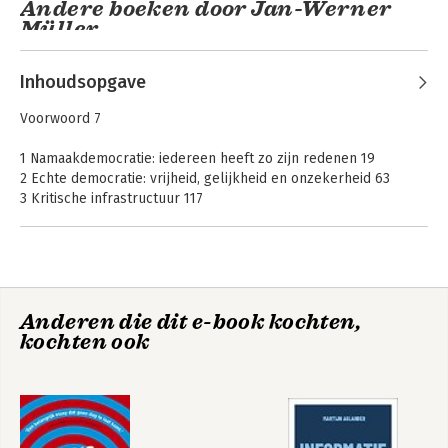
Andere boeken door Jan-Werner
Müller
Inhoudsopgave
Voorwoord 7
1 Namaakdemocratie: iedereen heeft zo zijn redenen 19
2 Echte democratie: vrijheid, gelijkheid en onzekerheid 63
3 Kritische infrastructuur 117
4 Een heropening 171
Coda: Vijf redenen voor democratische hoop 216
(niet optimisme)
Wat is populisme?
Democracy Rules
Dankwoord 223
Anderen die dit e-book kochten,
Noten 225
kochten ook
Register 265
Bekijk alle boeken