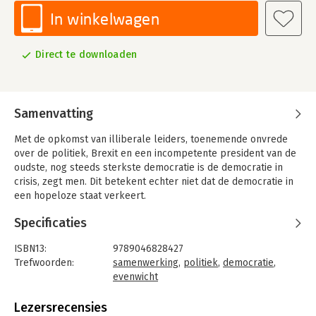
In winkelwagen
Direct te downloaden
Samenvatting
Met de opkomst van illiberale leiders, toenemende onvrede
over de politiek, Brexit en een incompetente president van de
oudste, nog steeds sterkste democratie is de democratie in
crisis, zegt men. Dit betekent echter niet dat de democratie in
een hopeloze staat verkeert.
Jan-Werner Müller analyseert wat de fundamentele principes
Specificaties
van democratie zijn en stelt dat democratieën in staat moeten
zijn conflict en samenwerking in evenwicht te brengen, om
ISBN13:
9789046828427
effectief te functioneren zonder diepgaande verschillen te
Trefwoorden:
samenwerking
,
politiek
,
democratie
,
onderdrukken en om onzekerheid te kunnen accepteren.
evenwicht
Müller onderzoekt tal van lastige vragen over de staat van de
Taal:
Nederlands
democratie. Daarmee vormt 'Wat is echte democratie?' een
Bindwijze:
e-book
Lezersrecensies