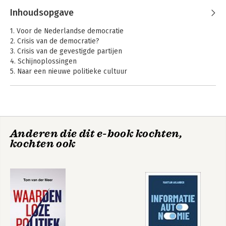
Meer
Inhoudsopgave
1. Voor de Nederlandse democratie
2. Crisis van de democratie?
3. Crisis van de gevestigde partijen
4. Schijnoplossingen
5. Naar een nieuwe politieke cultuur
Dankwoord & Verder lezen
Noten
Anderen die dit e-book kochten,
Waardenloze
kochten ook
politiek
Bekijk alle boeken