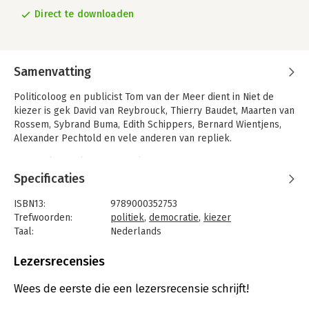
Direct te downloaden
Samenvatting
Politicoloog en publicist Tom van der Meer dient in Niet de
kiezer is gek David van Reybrouck, Thierry Baudet, Maarten van
Rossem, Sybrand Buma, Edith Schippers, Bernard Wientjens,
Alexander Pechtold en vele anderen van repliek.
Hij breekt een lans voor de kiezer die steeds maar weer ten
onrechte de schuld krijgt van het gebrek aan vertrouwen in de
Specificaties
politiek en van wispelturig stemgedrag.
Ronduit zorgelijk noemt hij het dat politici en media massaal de
ISBN13:
9789000352753
vlucht naar voren zoeken in maatregelen die de democratie
Trefwoorden:
politiek
,
democratie
,
kiezer
zouden moeten redden maar feitelijk ondergraven, en
Taal:
Nederlands
bestuurlijk niets oplossen. Kiesdrempels, fusies van partijen,
Bindwijze:
e-book
referenda en burgerfora; het zijn contraproductieve medicijnen
Beveiliging:
watermerk
Lezersrecensies
voor een verkeerd begrepen kwaal.
Bestandsformaat:
epub
Aantal pagina's:
144
Wees de eerste die een lezersrecensie schrijft!
Het zijn de politici zelf die zich een spiegel moeten
Uitgever:
Unieboek | Het Spectrum