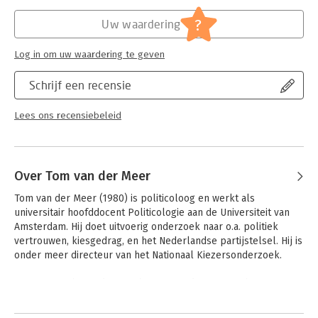
voorhouden. Er is geen crisis van de democratie, er is een crisis
Druk:
2
van de gevestigde partijen. Zij zitten op een doodlopend spoor,
Verschijningsdatum:
12-1-2017
?
Uw waardering
maar blijken niet bij machte bij te sturen.
Hoofdrubriek:
Mens en maatschappij
Log in om uw waardering te geven
Schrijf een recensie
Lees ons recensiebeleid
Over Tom van der Meer
Tom van der Meer (1980) is politicoloog en werkt als 
universitair hoofddocent Politicologie aan de Universiteit van 
Amsterdam. Hij doet uitvoerig onderzoek naar o.a. politiek 
vertrouwen, kiesgedrag, en het Nederlandse partijstelsel. Hij is 
onder meer directeur van het Nationaal Kiezersonderzoek. 

Daarnaast is hij mede-oprichter en -redacteur van het 
veelgelezen weblog StukRoodVlees.nl, dat vanuit 
Andere boeken door Tom van der
politicologisch oogpunt commentaar geeft op de actualiteit.