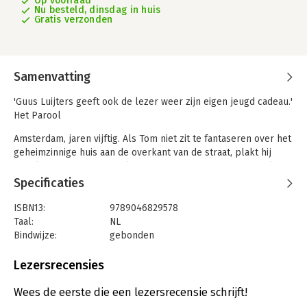
Op voorraad
Nu besteld, dinsdag in huis
Gratis verzonden
Samenvatting
'Guus Luijters geeft ook de lezer weer zijn eigen jeugd cadeau.'
Het Parool
Amsterdam, jaren vijftig. Als Tom niet zit te fantaseren over het
geheimzinnige huis aan de overkant van de straat, plakt hij
uitgeknipte foto's van wielrenners in zijn schrift. Maar het liefst
volgt hij wielerwedstrijden op de radio. Zijn favoriet is Hein van
Specificaties
Breenen, die Tarzan wordt genoemd omdat hij zichzelf
spectaculair wist te behoeden voor een val door zich aan een
ISBN13:
9789046829578
boomtak vast te grijpen. Tarzan was een gewone jongen die
Taal:
NL
het geschopt heeft tot de Tour: een held.
Bindwijze:
gebonden
Wanneer zijn vader een heuse Buick aanschaft, vertrekt Tom
Aantal pagina's:
176
met zijn ouders naar Zuid-Frankrijk om de renners van de Tour
Uitgever:
Wereldbibliotheek
Lezersrecensies
de France in het echt te bekijken. Maar die reis verloopt heel
Druk:
1
anders dan hij zich had voorgesteld...
Verschijningsdatum:
10-5-2022
Wees de eerste die een lezersrecensie schrijft!
Hoe Tarzan de Tour de France won is een geestige en