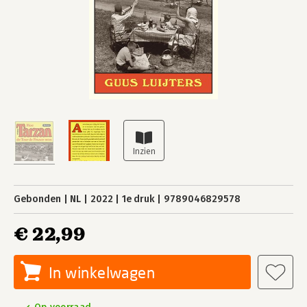
Gebonden
NL
2022
1e druk
9789046829578
€ 22,99
In winkelwagen