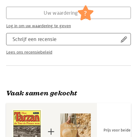
ontroerende roman over jongensdromen en wielerhelden, en
Hoofdrubriek:
Literatuur en romans
de kleine gebeurtenissen die een leven bepalen.
?
Uw waardering
Log in om uw waardering te geven
Schrijf een recensie
Lees ons recensiebeleid
Vaak samen gekocht
Prijs voor beide