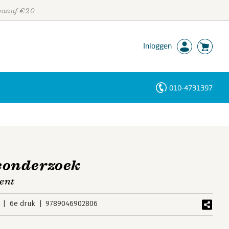
 vanaf €20
Inloggen
010-4731397
Personen
Trefwoorden
onderzoek
ment
6e druk
9789046902806