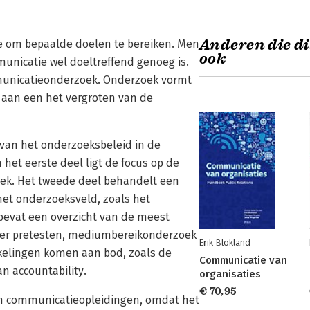
Anderen die di
ie om bepaalde doelen te bereiken. Men
ook
municatie wel doeltreffend genoeg is.
mmunicatieonderzoek. Onderzoek vormt
 aan een het vergroten van de
van het onderzoeksbeleid in de
 het eerste deel ligt de focus op de
ek. Het tweede deel behandelt een
 het onderzoeksveld, zoals het
bevat een overzicht van de meest
er pretesten, mediumbereikonderzoek
Erik Blokland
elingen komen aan bod, zoals de
Communicatie van
 accountability.
organisaties
€ 70,95
an communicatieopleidingen, omdat het