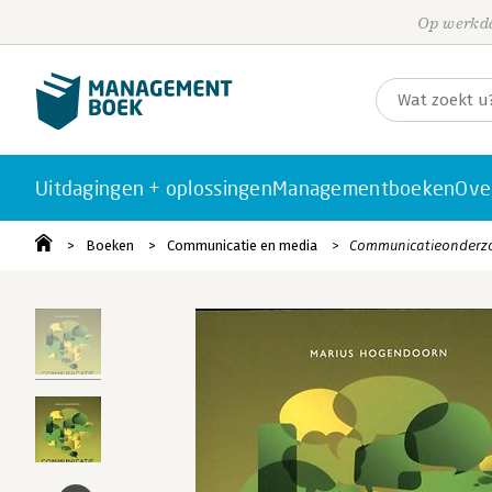
Op werkda
Uitdagingen + oplossingen
Managementboeken
Ove
Boeken
Communicatie en media
Communicatieonderz