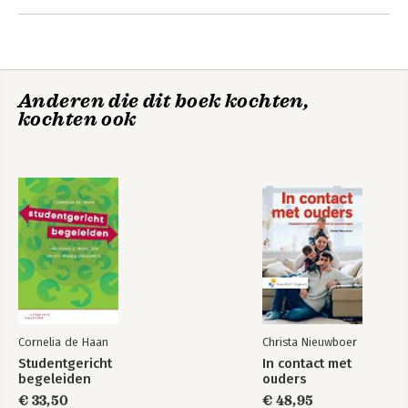
psychologie en psychopathologie en als senior onderzoeker
Andere boeken door Jakop Rigter
bij het lectoraat Jeugd & Opvoeding. Hij heeft meerdere
bestsellers geschreven op het gebied van de psychologie en
psychopathologie.
Anderen die dit boek kochten,
kochten ook
Het palet van de
Handboek
psychologie
ontwikkelingspsychop
bij kinderen en
jeugdigen
Cornelia de Haan
Christa Nieuwboer
Studentgericht
In contact met
begeleiden
ouders
€ 33,50
€ 48,95