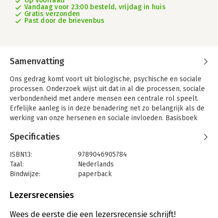
Op voorraad
Vandaag voor 23:00 besteld, vrijdag in huis
Gratis verzonden
Past door de brievenbus
Samenvatting
Ons gedrag komt voort uit biologische, psychische en sociale
processen. Onderzoek wijst uit dat in al die processen, sociale
verbondenheid met andere mensen een centrale rol speelt.
Erfelijke aanleg is in deze benadering net zo belangrijk als de
werking van onze hersenen en sociale invloeden. Basisboek
Psychologie laat zien dat verfijnde mechanismen tot gedrag
Specificaties
leidt dat in eerste instantie irrationeel lijkt, maar eigenlijk het
resultaat is van een diepe sociale verbondenheid met andere
ISBN13:
9789046905784
mensen.
Taal:
Nederlands
De uitgave bespreekt de psychische processen die invloed
Bindwijze:
paperback
hebben op het sociaal functioneren van mensen zoals het
Uitgever:
Coutinho
denken, waarnemen en leren, maar ook motivatie, sociale
Verschijningsdatum:
21-8-2017
Lezersrecensies
omgang en communicatie. Voor professionals die veel met
andere mensen werken is het belangrijk om te weten waar
Hoofdrubriek:
Schoolboeken
Wees de eerste die een lezersrecensie schrijft!