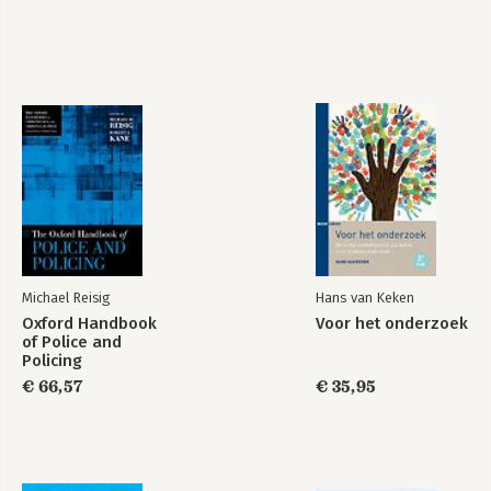
Ontwikkelingspsychopathologie
Basisboek
bij kinderen en
psychologie
jeugdigen
Bekijk alle boeken
Michael Reisig
Hans van Keken
Oxford Handbook
Voor het onderzoek
of Police and
Policing
€ 66,57
€ 35,95