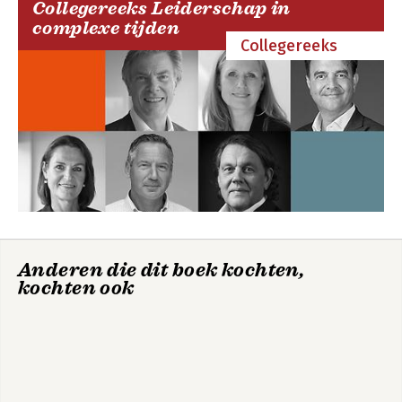
Collegereeks Leiderschap in
complexe tijden
Collegereeks
Psychologie &
Materiële
sociologie
hulpverlening
De toren van Babel
Observaties van de
korpsantropoloog
Bekijk alle boeken
Anderen die dit boek kochten,
kochten ook
Bekijk alle boeken