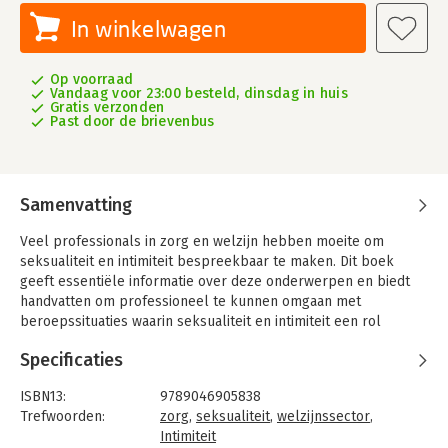
In winkelwagen
Op voorraad
Vandaag voor 23:00 besteld, dinsdag in huis
Gratis verzonden
Past door de brievenbus
Samenvatting
Veel professionals in zorg en welzijn hebben moeite om
seksualiteit en intimiteit bespreekbaar te maken. Dit boek
geeft essentiële informatie over deze onderwerpen en biedt
handvatten om professioneel te kunnen omgaan met
beroepssituaties waarin seksualiteit en intimiteit een rol
spelen.
Specificaties
'Bespreekbaar maken van seksualiteit en intimiteit' gaat in op
de seksuele ontwikkeling van mensen, de vragen en
ISBN13:
9789046905838
problemen die daarbij kunnen ontstaan en plaatst het begrip
Trefwoorden:
zorg
,
seksualiteit
,
welzijnssector
,
seksualiteit in een breed maatschappelijk kader. Er is veel
Intimiteit