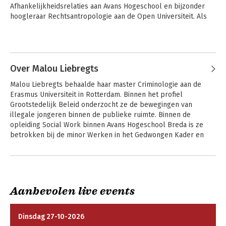
Afhankelijkheidsrelaties aan Avans Hogeschool en bijzonder 
hoogleraar Rechtsantropologie aan de Open Universiteit. Als 
politieambtenaar, lector en bijzonder hoogleraar heeft zij een 
bijzonder zit op de relatie tussen wetenschap en inzet daarvan 
Andere boeken door Janine
voor, door en met professionals in de veiligheidszorg.
Janssen
Over Malou Liebregts
Malou Liebregts behaalde haar master Criminologie aan de 
Erasmus Universiteit in Rotterdam. Binnen het profiel 
Grootstedelijk Beleid onderzocht ze de bewegingen van 
illegale jongeren binnen de publieke ruimte. Binnen de 
opleiding Social Work binnen Avans Hogeschool Breda is ze 
betrokken bij de minor Werken in het Gedwongen Kader en 
geeft ze vakken binnen de thema's jeugdcriminaliteit, 
schuldhulpverlening en intercultureel werken.
Andere boeken door Malou
Liebregts
Diversiteit
Huishoudens van
Aanbevolen live events
Jan Steen
Dinsdag 27-10-2026