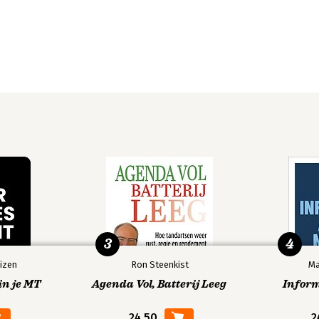
3
4
izen
Ron Steenkist
Ma
in je MT
Agenda Vol, Batterij Leeg
Infor
24,50
2