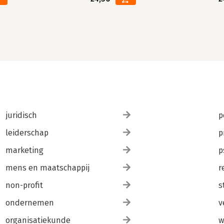
juridisch
p
leiderschap
p
marketing
p
mens en maatschappij
r
non-profit
s
ondernemen
v
organisatiekunde
w