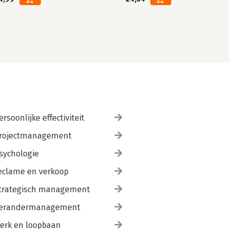
ersoonlijke effectiviteit
rojectmanagement
sychologie
eclame en verkoop
trategisch management
erandermanagement
erk en loopbaan