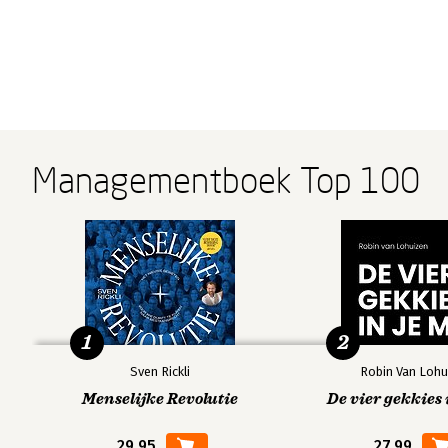
Managementboek Top 100
1
2
Sven Rickli
Robin Van Lohu
Menselijke Revolutie
De vier gekkies 
29,95
27,99