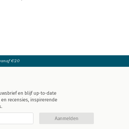
 vanaf €20
uwsbrief en blijf up-to-date
 en recensies, inspirerende
s.
Aanmelden