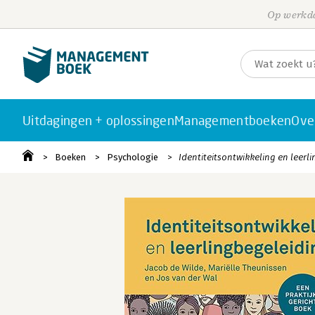
Op werkda
Uitdagingen + oplossingen
Managementboeken
Ove
Boeken
Psychologie
Identiteitsontwikkeling en leerl