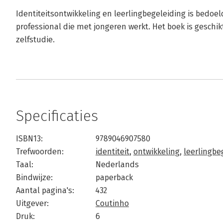
Identiteitsontwikkeling en leerlingbegeleiding is bedoel
professional die met jongeren werkt. Het boek is geschi
zelfstudie.
Specificaties
ISBN13:
9789046907580
Trefwoorden:
identiteit
,
ontwikkeling
,
leerlingbe
Taal:
Nederlands
Bindwijze:
paperback
Aantal pagina's:
432
Uitgever:
Coutinho
Druk:
6