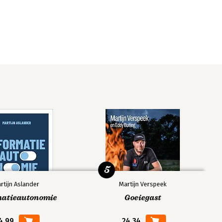
5
rtijn Aslander
Martijn Verspeek
matieautonomie
Goeiegast
4,99
24,34