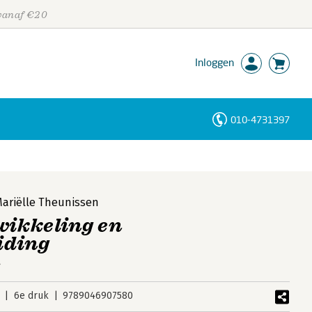
 vanaf €20
Inloggen
010-4731397
Personen
Trefwoorden
ariëlle Theunissen
wikkeling en
iding
k
6e druk
9789046907580