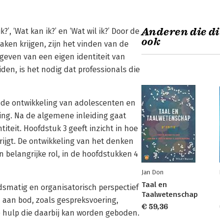
Anderen die di
’, ‘Wat kan ik?’ en ‘Wat wil ik?’ Door de
ook
ken krijgen, zijn het vinden van de
even van een eigen identiteit van
en, is het nodig dat professionals die
ft de ontwikkeling van adolescenten en
ing. Na de algemene inleiding gaat
iteit. Hoofdstuk 3 geeft inzicht in hoe
rijgt. De ontwikkeling van het denken
n belangrijke rol, in de hoofdstukken 4
Jan Don
Taal en
dsmatig en organisatorisch perspectief
Taalwetenschap
 aan bod, zoals gespreksvoering,
€ 59,36
 hulp die daarbij kan worden geboden.