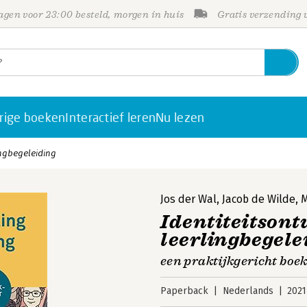
gen voor 23:00 besteld, morgen in huis
Gratis verzending
rige boeken
Interactief leren
Nu lezen
ingbegeleiding
Jos der Wal
,
Jacob de Wilde
,
M
Identiteitsont
leerlingbegele
een praktijkgericht boe
Paperback
Nederlands
2021