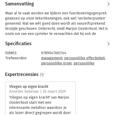
Samenvatting
Maar al te vaak worden we tijdens een functioneringsgesprek
gewezen op onze tekortkomingen, ook wel 'verbeterpunten'
genoemd. Wat we wél goed doen wordt als vanzelfsprekend
terzijde geschoven. Onterecht, vindt Marjon Oosterhout. Het is
onzin om van een sprinter te verwachten dat hij ook de
marathon leert lopen, of van een briljante communicator dat
Specificaties
ze ook feilloze cijferrapporten inlevert. Vooral doen waar u
goed in bent leidt tot de beste resultaten.
ISBN13:
9789047001744
Oosterhout beschrijft in dit boek een solide plan waarmee u
Trefwoorden:
management
,
persoonlijke effectiviteit
,
dichter bij uw krachten, vermogens en ambities komt. De
persoonlijke groei
,
persoonlijke
kracht van dit plan schuilt zowel in de eenvoud als in de
eigenschappen
,
talent
makkelijke overstap naar de praktijk die u ermee kunt maken.
Taal:
Nederlands
Expertrecensies
(1)
En alleen in de praktijk kunnen deze ideeën tot hun recht
Bindwijze:
gebonden
komen!
Aantal pagina's:
128
Vliegen op eigen kracht
Uitgever:
Business Contact
Annelies Bakelaar | 26 maart 2009
Ontdek of herontdek wat uw werkelijke talenten zijn, schudt
Verschijningsdatum:
30-1-2009
'Vliegen op eigen kracht' van Marjon
de cocon van de functie- en omgevingseisen van u af en spreid
Oosterhout start met een
uw vleugels!
Hoofdrubriek:
Persoonlijke effectiviteit
interessante metafoor waardoor je
Een toegankelijk boek voor managers en medewerkers die
als lezer direct gegrepen wordt door